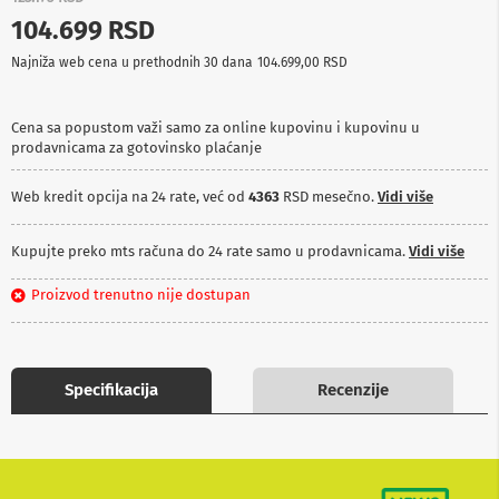
p
104.699 RSD
r
e
Najniža web cena u prethodnih 30 dana
104.699,00 RSD
m
a
Cena sa popustom važi samo za online kupovinu i kupovinu u
P
prodavnicama za gotovinsko plaćanje
r
o
j
Web kredit opcija na 24 rate, već od
4363
RSD mesečno.
Vidi više
e
k
t
Kupujte preko mts računa do 24 rate samo u prodavnicama.
Vidi više
o
r
Proizvod trenutno nije dostupan
i
i
p
l
a
Specifikacija
Recenzije
t
n
a
K
a