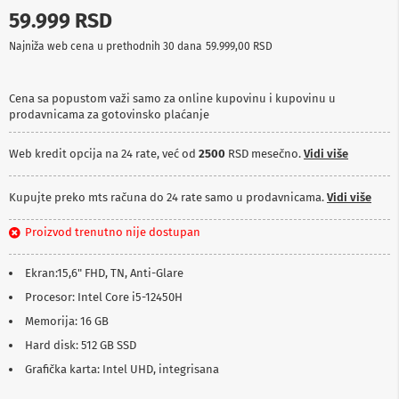
p
59.999 RSD
r
e
Najniža web cena u prethodnih 30 dana
59.999,00 RSD
m
a
Cena sa popustom važi samo za online kupovinu i kupovinu u
P
prodavnicama za gotovinsko plaćanje
r
o
j
Web kredit opcija na 24 rate, već od
2500
RSD mesečno.
Vidi više
e
k
t
Kupujte preko mts računa do 24 rate samo u prodavnicama.
Vidi više
o
r
Proizvod trenutno nije dostupan
i
i
p
Ekran:15,6" FHD, TN, Anti-Glare
l
Procesor: Intel Core i5-12450H
a
t
Memorija: 16 GB
n
Hard disk: 512 GB SSD
a
Grafička karta: Intel UHD, integrisana
K
a