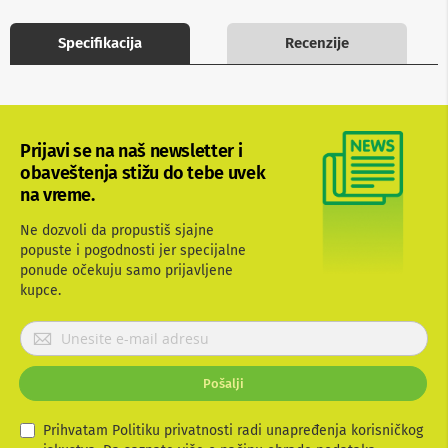
b
l
Specifikacija
Recenzije
o
v
i
i
a
d
Prijavi se na naš newsletter i
a
p
obaveštenja stižu do tebe uvek
t
na vreme.
e
r
Ne dozvoli da propustiš sjajne
i
popuste i pogodnosti jer specijalne
z
a
ponude očekuju samo prijavljene
T
kupce.
V
i
P
A
r
V
i
Pošalji
j
A
n
a
t
v
Prihvatam Politiku privatnosti radi unapređenja korisničkog
e