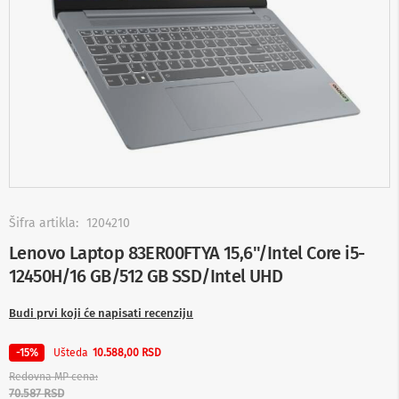
-
s
m
a
r
t
T
V
S
m
a
r
t
Skip
T
to
Šifra artikla:
1204210
V
the
Lenovo Laptop 83ER00FTYA 15,6''/Intel Core i5-
beginning
T
12450H/16 GB/512 GB SSD/Intel UHD
of
V
the
i
images
v
Budi prvi koji će napisati recenziju
i
gallery
d
Ušteda
-15%
10.588,00 RSD
e
o
Redovna MP cena
o
70.587 RSD