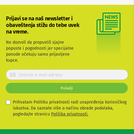
b
l
o
Prijavi se na naš newsletter i
v
obaveštenja stižu do tebe uvek
i
i
na vreme.
a
d
Ne dozvoli da propustiš sjajne
a
popuste i pogodnosti jer specijalne
p
ponude očekuju samo prijavljene
t
kupce.
e
r
i
P
z
r
a
i
T
Pošalji
j
V
a
i
A
v
Prihvatam Politiku privatnosti radi unapređenja korisničkog
V
i
iskustva. Da saznate više o načinu obrade podataka,
t
pogledajte stranicu
Politika privatnosti.
A
e
n
s
t
e
e