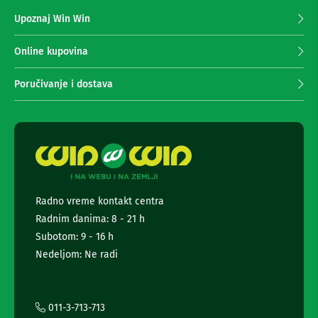
n
z
Upoznaj Win Win
e
a
i
p
r
r
Online kupovina
i
i
s
m
i
Poručivanje i dostava
v
a
e
n
r
j
i
e
z
n
a
e
T
V
w
s
Radno vreme kontakt centra
D
l
a
Radnim danima: 8 - 21 h
e
l
t
Subotom: 9 - 16 h
j
t
i
Nedeljom: Ne radi
n
e
s
r
k
a
i
i
011-3-713-713
z