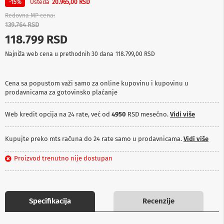
Ušteda
-15%
20.965,00 RSD
p
r
Redovna MP cena
e
139.764 RSD
m
118.799 RSD
a
Najniža web cena u prethodnih 30 dana
118.799,00 RSD
P
r
o
Cena sa popustom važi samo za online kupovinu i kupovinu u
j
prodavnicama za gotovinsko plaćanje
e
k
t
Web kredit opcija na 24 rate, već od
4950
RSD mesečno.
Vidi više
o
r
i
Kupujte preko mts računa do 24 rate samo u prodavnicama.
Vidi više
i
p
Proizvod trenutno nije dostupan
l
a
t
n
a
Specifikacija
Recenzije
K
a