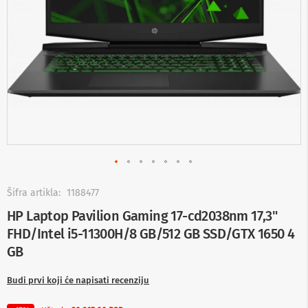
-
s
m
a
r
t
T
V
S
m
a
r
t
T
V
Skip
to
Šifra artikla:
1188477
T
the
HP Laptop Pavilion Gaming 17-cd2038nm 17,3"
V
beginning
i
FHD/Intel i5-11300H/8 GB/512 GB SSD/GTX 1650 4
of
v
the
GB
i
images
d
gallery
e
Budi prvi koji će napisati recenziju
o
o