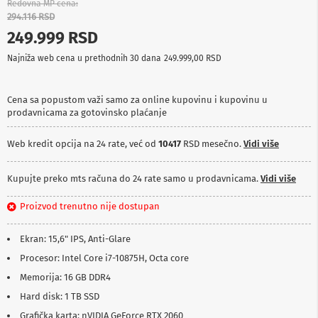
Redovna MP cena
p
294.116 RSD
r
e
249.999 RSD
m
a
Najniža web cena u prethodnih 30 dana
249.999,00 RSD
P
r
Cena sa popustom važi samo za online kupovinu i kupovinu u
o
prodavnicama za gotovinsko plaćanje
j
e
Web kredit opcija na 24 rate, već od
10417
RSD mesečno.
Vidi više
k
t
o
Kupujte preko mts računa do 24 rate samo u prodavnicama.
Vidi više
r
i
i
Proizvod trenutno nije dostupan
p
l
Ekran: 15,6" IPS, Anti-Glare
a
t
Procesor: Intel Core i7-10875H, Octa core
n
Memorija: 16 GB DDR4
a
Hard disk: 1 TB SSD
K
Grafička karta: nVIDIA GeForce RTX 2060
a