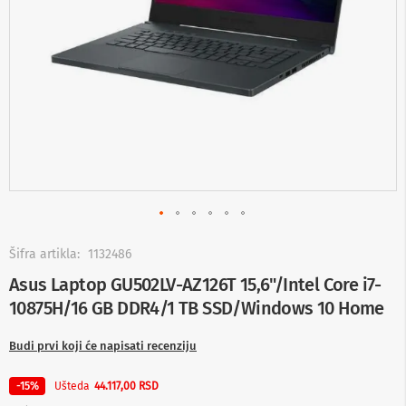
-
s
m
a
r
t
T
V
S
m
a
r
t
T
V
Skip
to
Šifra artikla:
1132486
T
the
Asus Laptop GU502LV-AZ126T 15,6"/Intel Core i7-
V
beginning
i
10875H/16 GB DDR4/1 TB SSD/Windows 10 Home
of
v
the
i
images
Budi prvi koji će napisati recenziju
d
gallery
e
o
Ušteda
-15%
44.117,00 RSD
o