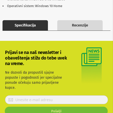
b
Operativni sistem: Windows 10 Home
l
o
v
i
Specifikacija
Recenzije
i
a
d
a
p
t
e
Prijavi se na naš newsletter i
r
obaveštenja stižu do tebe uvek
i
na vreme.
z
a
T
Ne dozvoli da propustiš sjajne
V
popuste i pogodnosti jer specijalne
i
ponude očekuju samo prijavljene
A
kupce.
V
P
A
r
n
t
i
Pošalji
e
j