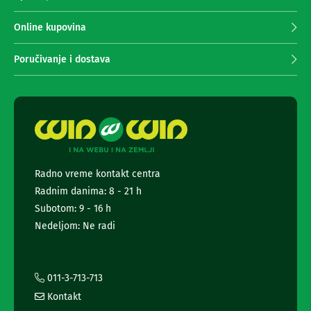
n
p
e
r
Online kupovina
i
i
r
m
i
Poručivanje i dostava
s
a
i
n
v
j
e
e
r
n
i
z
e
a
w
T
s
V
Radno vreme kontakt centra
l
Radnim danima: 8 - 21 h
e
D
t
Subotom: 9 - 16 h
a
t
l
Nedeljom: Ne radi
j
e
i
r
n
a
s
i
011-3-713-713
k
i
i
Kontakt
n
z