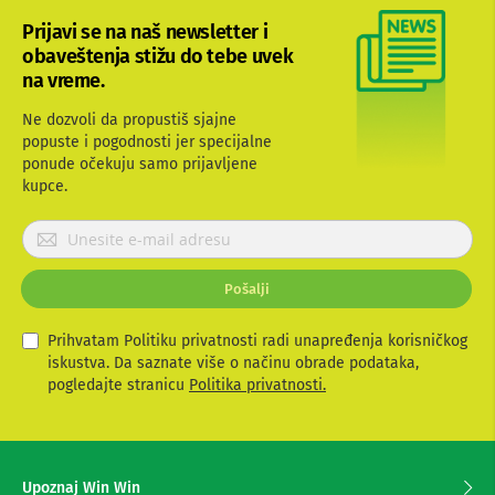
b
Prijavi se na naš newsletter i
l
obaveštenja stižu do tebe uvek
o
v
na vreme.
i
i
Ne dozvoli da propustiš sjajne
a
popuste i pogodnosti jer specijalne
d
ponude očekuju samo prijavljene
a
p
kupce.
t
e
P
r
r
i
i
z
Pošalji
j
a
T
a
V
v
Prihvatam Politiku privatnosti radi unapređenja korisničkog
i
i
iskustva. Da saznate više o načinu obrade podataka,
A
t
pogledajte stranicu
Politika privatnosti.
V
e
s
A
e
n
t
z
Upoznaj Win Win
e
a