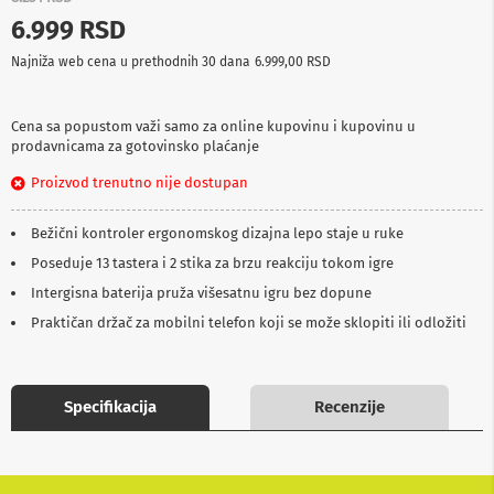
p
6.999 RSD
r
e
Najniža web cena u prethodnih 30 dana
6.999,00 RSD
m
a
Cena sa popustom važi samo za online kupovinu i kupovinu u
P
prodavnicama za gotovinsko plaćanje
r
o
Proizvod trenutno nije dostupan
j
e
k
Bežični kontroler ergonomskog dizajna lepo staje u ruke
t
o
Poseduje 13 tastera i 2 stika za brzu reakciju tokom igre
r
Intergisna baterija pruža višesatnu igru bez dopune
i
i
Praktičan držač za mobilni telefon koji se može sklopiti ili odložiti
p
l
a
t
Specifikacija
Recenzije
n
a
K
a