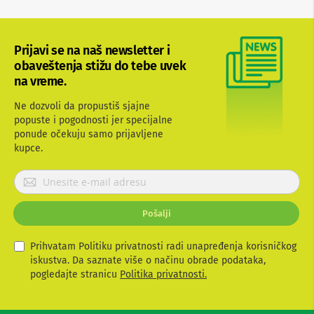
b
l
o
v
Prijavi se na naš newsletter i
i
obaveštenja stižu do tebe uvek
i
na vreme.
a
d
a
Ne dozvoli da propustiš sjajne
p
popuste i pogodnosti jer specijalne
t
ponude očekuju samo prijavljene
e
kupce.
r
i
P
z
a
r
T
i
V
Pošalji
j
i
a
A
v
Prihvatam Politiku privatnosti radi unapređenja korisničkog
V
i
iskustva. Da saznate više o načinu obrade podataka,
t
pogledajte stranicu
Politika privatnosti.
A
n
e
t
s
e