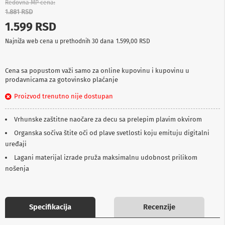
Redovna MP cena
p
1.881 RSD
r
e
1.599 RSD
m
a
Najniža web cena u prethodnih 30 dana
1.599,00 RSD
P
r
Cena sa popustom važi samo za online kupovinu i kupovinu u
o
prodavnicama za gotovinsko plaćanje
j
e
Proizvod trenutno nije dostupan
k
t
Vrhunske zaštitne naočare za decu sa prelepim plavim okvirom
o
r
Organska sočiva štite oči od plave svetlosti koju emituju digitalni
i
uređaji
i
p
Lagani materijal izrade pruža maksimalnu udobnost prilikom
l
nošenja
a
t
n
a
Specifikacija
Recenzije
K
a