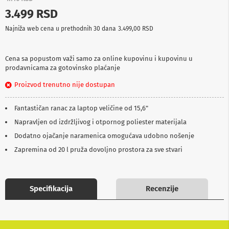
p
3.499 RSD
r
e
Najniža web cena u prethodnih 30 dana
3.499,00 RSD
m
a
Cena sa popustom važi samo za online kupovinu i kupovinu u
P
prodavnicama za gotovinsko plaćanje
r
o
Proizvod trenutno nije dostupan
j
e
k
Fantastičan ranac za laptop veličine od 15,6"
t
o
Napravljen od izdržljivog i otpornog poliester materijala
r
Dodatno ojačanje naramenica omogućava udobno nošenje
i
i
Zapremina od 20 l pruža dovoljno prostora za sve stvari
p
l
a
t
Specifikacija
Recenzije
n
a
K
a