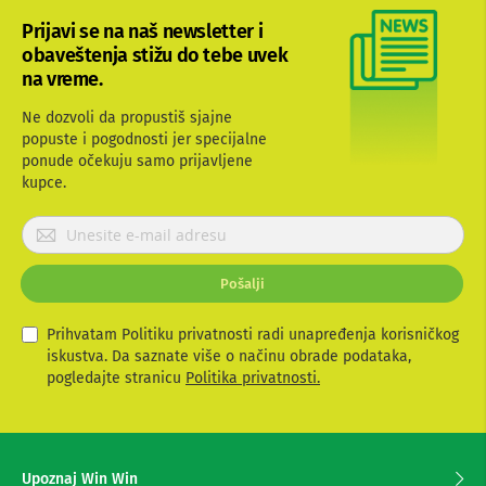
b
Prijavi se na naš newsletter i
l
obaveštenja stižu do tebe uvek
o
v
na vreme.
i
i
Ne dozvoli da propustiš sjajne
a
popuste i pogodnosti jer specijalne
d
ponude očekuju samo prijavljene
a
p
kupce.
t
e
P
r
r
i
i
z
Pošalji
j
a
T
a
V
v
Prihvatam Politiku privatnosti radi unapređenja korisničkog
i
i
iskustva. Da saznate više o načinu obrade podataka,
A
t
pogledajte stranicu
Politika privatnosti.
V
e
s
A
e
n
t
z
Upoznaj Win Win
e
a