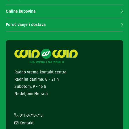
n
p
e
r
Online kupovina
i
i
r
m
i
Poručivanje i dostava
s
a
i
n
v
j
e
e
r
n
i
z
e
a
w
T
s
V
Radno vreme kontakt centra
l
Radnim danima: 8 - 21 h
e
D
t
Subotom: 9 - 16 h
a
t
l
Nedeljom: Ne radi
j
e
i
r
n
a
s
i
011-3-713-713
k
i
i
Kontakt
n
z