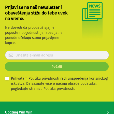
b
Prijavi se na naš newsletter i
l
obaveštenja stižu do tebe uvek
o
v
na vreme.
i
i
Ne dozvoli da propustiš sjajne
a
popuste i pogodnosti jer specijalne
d
ponude očekuju samo prijavljene
a
p
kupce.
t
e
P
r
r
i
i
z
Pošalji
j
a
T
a
V
v
Prihvatam Politiku privatnosti radi unapređenja korisničkog
i
i
iskustva. Da saznate više o načinu obrade podataka,
A
t
pogledajte stranicu
Politika privatnosti.
V
e
s
A
e
n
t
z
Upoznaj Win Win
e
a