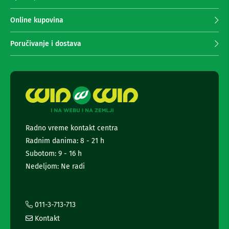
n
p
e
r
Online kupovina
i
i
r
m
i
Poručivanje i dostava
s
a
i
n
v
j
e
e
r
n
i
z
e
a
w
T
s
V
Radno vreme kontakt centra
l
Radnim danima: 8 - 21 h
e
D
t
Subotom: 9 - 16 h
a
t
l
Nedeljom: Ne radi
j
e
i
r
n
a
s
i
011-3-713-713
k
i
i
Kontakt
n
z