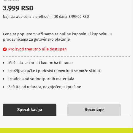
p
3.999 RSD
r
e
Najniža web cena u prethodnih 30 dana
3.999,00 RSD
m
a
Cena sa popustom važi samo za online kupovinu i kupovinu u
P
prodavnicama za gotovinsko plaćanje
r
o
Proizvod trenutno nije dostupan
j
e
k
Može da se koristi kao torba ili ranac
t
o
Izdržljive ručke i podesivi remen koji se može skinuti
r
Izrađena od vodootpornih materijala
i
i
Zaštita od udaraca, nagnječenja i prašine
p
l
a
t
Specifikacija
Recenzije
n
a
K
a