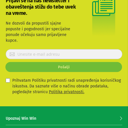
Prijavi se na naš newsletter i
b
obaveštenja stižu do tebe uvek
l
na vreme.
o
v
Ne dozvoli da propustiš sjajne
i
i
popuste i pogodnosti jer specijalne
a
ponude očekuju samo prijavljene
d
kupce.
a
p
P
t
r
e
r
i
Pošalji
i
j
z
a
a
v
Prihvatam Politiku privatnosti radi unapređenja korisničkog
T
i
iskustva. Da saznate više o načinu obrade podataka,
V
t
i
pogledajte stranicu
Politika privatnosti.
A
e
V
s
e
A
z
n
Upoznaj Win Win
a
t
p
e