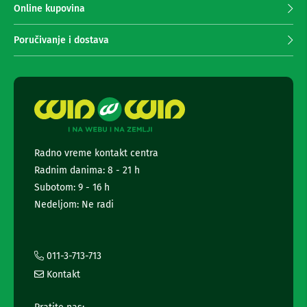
n
r
Online kupovina
e
i
i
m
Poručivanje i dostava
r
a
i
n
s
j
i
v
e
e
n
r
e
i
w
z
s
a
Radno vreme kontakt centra
l
T
Radnim danima: 8 - 21 h
V
e
t
Subotom: 9 - 16 h
D
t
Nedeljom: Ne radi
a
e
l
r
j
a
i
n
i
011-3-713-713
s
i
Kontakt
k
n
i
f
z