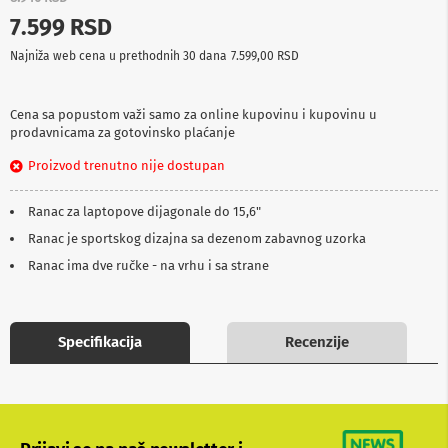
p
7.599 RSD
r
e
Najniža web cena u prethodnih 30 dana
7.599,00 RSD
m
a
Cena sa popustom važi samo za online kupovinu i kupovinu u
P
prodavnicama za gotovinsko plaćanje
r
o
Proizvod trenutno nije dostupan
j
e
k
Ranac za laptopove dijagonale do 15,6"
t
o
Ranac je sportskog dizajna sa dezenom zabavnog uzorka
r
Ranac ima dve ručke - na vrhu i sa strane
i
i
p
l
a
Specifikacija
Recenzije
t
n
a
K
a