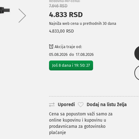
Redovna MP cena
7.646 RSD
4.833 RSD
Najniža web cena u prethodnih 30 dana
4.833,00 RSD
Akcija traje od:
05.08.2026
do
17.08.2026
Još
8
dana i
19
:
50
:
27
Uporedi
Dodaj na listu želja
Cena sa popustom važi samo za
online kupovinu i kupovinu u
prodavnicama za gotovinsko
plaćanje