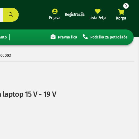
Registracija
Prijava
Lista želja
Korpa
auto
Pravna lica
Podrška za potrošače
0200003
laptop 15 V - 19 V