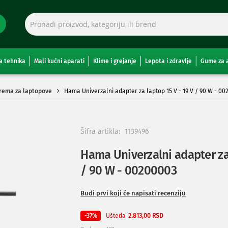
a tehnika
Mali kućni aparati
Klime i grejanje
Lepota i zdravlje
Gume za 
prema za laptopove
Hama Univerzalni adapter za laptop 15 V - 19 V / 90 W - 0
Šifra artikla:
1139496
Hama Univerzalni adapter za 
/ 90 W - 00200003
Budi prvi koji će napisati recenziju
Ušteda
-37%
2.813,00 RSD