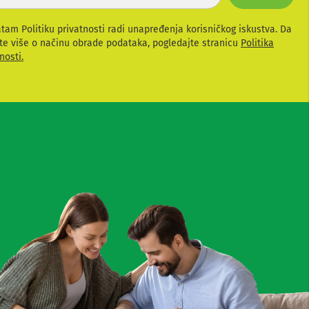
atam Politiku privatnosti radi unapređenja korisničkog iskustva. Da
te više o načinu obrade podataka, pogledajte stranicu
Politika
nosti.