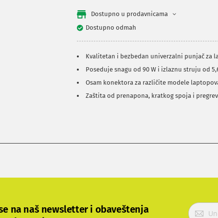
Dostupno u prodavnicama
Dostupno odmah
Kvalitetan i bezbedan univerzalni punjač za 
Poseduje snagu od 90 W i izlaznu struju od 5,
Osam konektora za različite modele laptopov
Zaštita od prenapona, kratkog spoja i pregre
P
 se na naš newsletter i obaveštenja
r