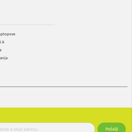
laptopove
6 A
a
vanja
Pošalji