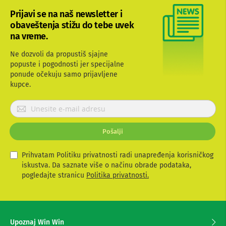
b
Prijavi se na naš newsletter i
l
obaveštenja stižu do tebe uvek
o
v
na vreme.
i
i
Ne dozvoli da propustiš sjajne
a
popuste i pogodnosti jer specijalne
d
ponude očekuju samo prijavljene
a
kupce.
p
t
e
P
r
r
i
i
z
Pošalji
j
a
a
T
V
v
Prihvatam Politiku privatnosti radi unapređenja korisničkog
i
i
iskustva. Da saznate više o načinu obrade podataka,
A
t
pogledajte stranicu
Politika privatnosti.
V
e
s
A
e
n
t
z
Upoznaj Win Win
e
a