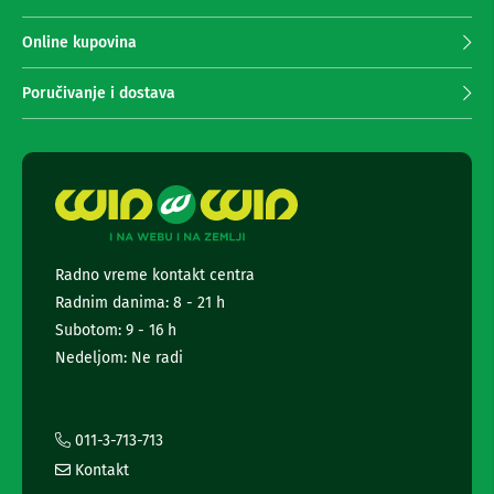
n
p
e
r
Online kupovina
i
i
r
m
i
Poručivanje i dostava
s
a
i
n
v
j
e
e
r
n
i
e
z
a
w
T
s
Radno vreme kontakt centra
V
l
Radnim danima: 8 - 21 h
e
D
t
Subotom: 9 - 16 h
a
t
l
Nedeljom: Ne radi
j
e
i
r
n
a
s
i
011-3-713-713
k
i
i
Kontakt
n
z