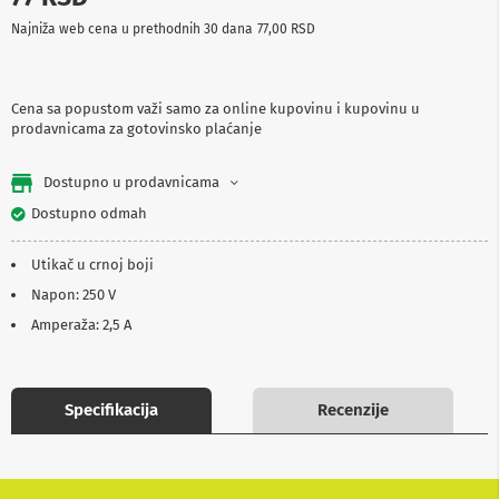
p
Najniža web cena u prethodnih 30 dana
77,00 RSD
r
e
m
a
Cena sa popustom važi samo za online kupovinu i kupovinu u
prodavnicama za gotovinsko plaćanje
P
r
o
Dostupno u prodavnicama
j
e
Dostupno odmah
k
t
Utikač u crnoj boji
o
r
Napon: 250 V
i
i
Amperaža: 2,5 A
p
l
a
t
Specifikacija
Recenzije
n
a
K
a