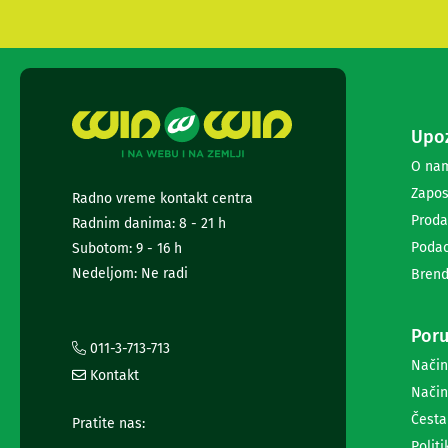
diktafoni
Foto-
aparati,
kamere
i
dronovi
Akcione
Upoz
kamere
i
O na
dronovi
Zapos
Radno vreme kontakt centra
Foto-
Proda
aparati
Radnim danima: 8 - 21 h
Oprema
Podac
Subotom: 9 - 16 h
za
Nedeljom: Ne radi
Brend
foto-
aparate
i
Poru
kamere
011-3-713-713
Stativi,
Način
Kontakt
blicevi
Način
i
Česta
ostala
Pratite nas:
oprema
Politi