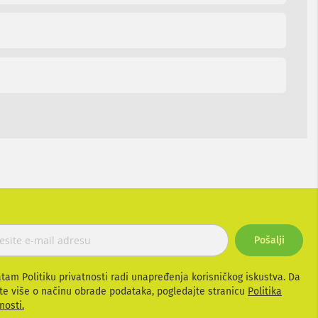
Pošalji
atam Politiku privatnosti radi unapređenja korisničkog iskustva. Da
te više o načinu obrade podataka, pogledajte stranicu
Politika
nosti.