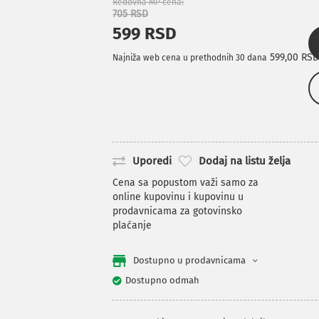
Redovna MP cena
705 RSD
599 RSD
599,00 RS
Najniža web cena u prethodnih 30 dana
Uporedi
Dodaj na listu želja
Cena sa popustom važi samo za
online kupovinu i kupovinu u
prodavnicama za gotovinsko
plaćanje
Dostupno u prodavnicama
Dostupno odmah