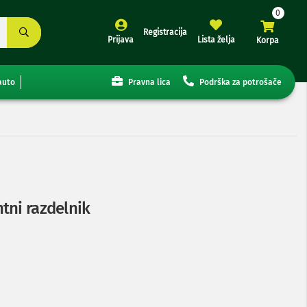
Registracija
Prijava
Lista želja
Korpa
auto
Pravna lica
Podrška za potrošače
tni razdelnik