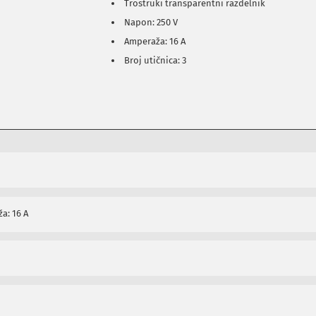
Trostruki transparentni razdelnik
Napon: 250 V
Amperaža: 16 A
Broj utičnica: 3
a: 16 A