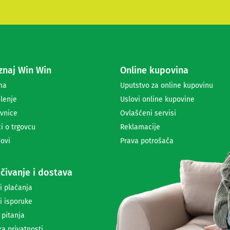
t
e
s
e
z
a
naj Win Win
Online kupovina
p
r
ma
Uputstvo za online kupovinu
i
lenje
Uslovi online kupovine
m
a
vnice
Ovlašćeni servisi
n
i o trgovcu
Reklamacije
j
ovi
Prava potrošača
e
n
e
čivanje i dostava
w
s
i plaćanja
l
i isporuke
e
t
 pitanja
t
ka privatnosti