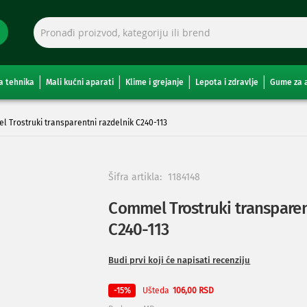
a tehnika
Mali kućni aparati
Klime i grejanje
Lepota i zdravlje
Gume za 
 Trostruki transparentni razdelnik C240-113
Šifra artikla:
1184148
Commel Trostruki transparen
C240-113
Budi prvi koji će napisati recenziju
Ušteda
-15%
106,00 RSD