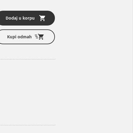
Dodaj u korpu
D
Kupi odmah