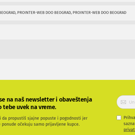
BEOGRAD, PROINTER-WEB DOO BEOGRAD, PROINTER-WEB DOO BEOGRAD
P
 se na naš newsletter i obaveštenja
r
o tebe uvek na vreme.
i
j
Prihv
i da propustiš sjajne popuste i pogodnosti jer
a
sazna
e ponude očekuju samo prijavljene kupce.
v
privat
i