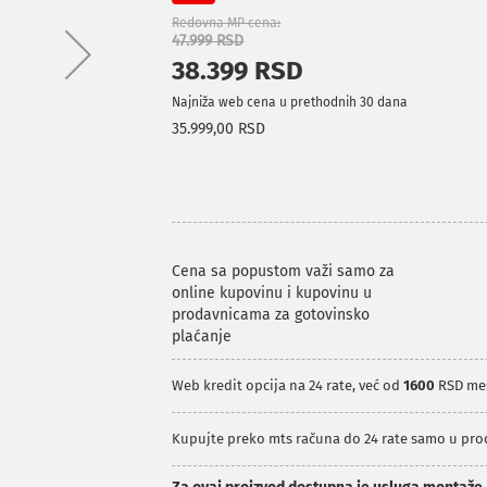
Redovna MP cena
47.999 RSD
38.399 RSD
Najniža web cena u prethodnih 30 dana
35.999,00 RSD
Cena sa popustom važi samo za
online kupovinu i kupovinu u
prodavnicama za gotovinsko
plaćanje
Web kredit opcija na 24 rate, već od
1600
RSD me
Kupujte preko mts računa do 24 rate samo u pr