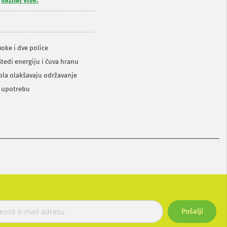
,
saznaj više.
fioke i dve police
štedi energiju i čuva hranu
ola olakšavaju održavanje
u upotrebu
Pošalji