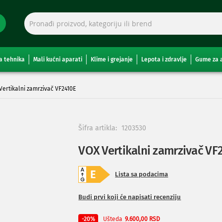
a tehnika
Mali kućni aparati
Klime i grejanje
Lepota i zdravlje
Gume za 
Vertikalni zamrzivač VF2410E
Šifra artikla:
1203530
VOX Vertikalni zamrzivač VF
Lista sa podacima
Budi prvi koji će napisati recenziju
Ušteda
-20%
9.600,00 RSD