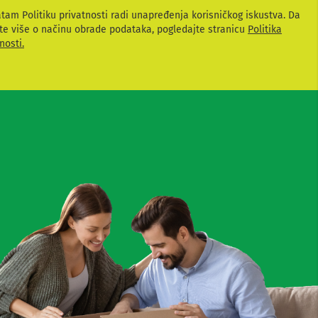
atam Politiku privatnosti radi unapređenja korisničkog iskustva. Da
te više o načinu obrade podataka, pogledajte stranicu
Politika
nosti.