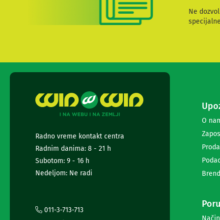
i
Ne dozvol
radio
specijaln
satovi
Zvučnici
i
zvučni
sistemi
Soundbarovi
Zvučnici
za
kompjuter
Upoz
Zvučni
O na
sistemi
Bežični
Zapos
Radno vreme kontakt centra
zvučnici
Proda
Radnim danima: 8 - 21 h
Slušalice
Podac
Subotom: 9 - 16 h
Bežične
slušalice
Nedeljom: Ne radi
Brend
Žične
slušalice
Mikrofoni
Poru
011-3-713-713
i
Način