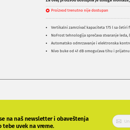
Za ovaj proizvod dostupna je usluga montaže
Proizvod trenutno nije dostupan
Vertikalni zamrzivač kapaciteta 175 l sa četiri 
NoFrost tehnologija sprečava stvaranje leda, 
Automatsko odmrzavanje i elektronska kontr
Nivo buke od 41 dB omogućava tihu i prijatn
P
 se na naš newsletter i obaveštenja
r
o tebe uvek na vreme.
i