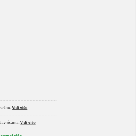
sečno.
Vidi više
odavnicama.
Vidi više