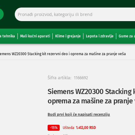
a tehnika
Mali kućni aparati
Klime i grejanje
Lepota i zdravlje
Gume za 
iemens WZ20300 Stacking kit rezervni deo i oprema za mašine za pranje veša
Šifra artikla:
1166692
Siemens WZ20300 Stacking ki
oprema za mašine za pranje
Budi prvi koji će napisati recenziju
Ušteda
-15%
1.412,00 RSD