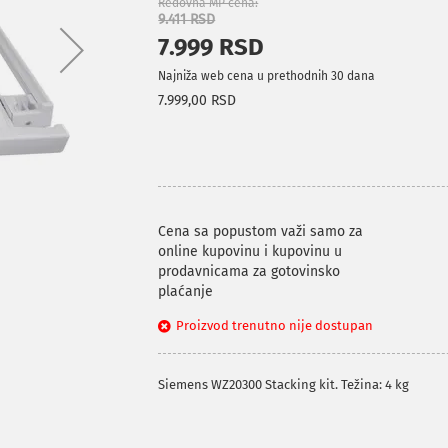
Redovna MP cena
9.411 RSD
7.999 RSD
Najniža web cena u prethodnih 30 dana
7.999,00 RSD
Cena sa popustom važi samo za
online kupovinu i kupovinu u
prodavnicama za gotovinsko
plaćanje
Proizvod trenutno nije dostupan
Siemens WZ20300 Stacking kit. Težina: 4 kg