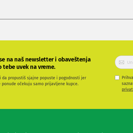
P
 se na naš newsletter i obaveštenja
r
o tebe uvek na vreme.
i
j
Prihv
i da propustiš sjajne popuste i pogodnosti jer
a
sazna
e ponude očekuju samo prijavljene kupce.
v
privat
i
t
e
s
e
z
a