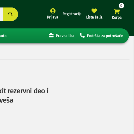
Registracija
Prijava
Lista želja
Korpa
auto
Pravna lica
Podrška za potrošače
t rezervni deo i
 veša