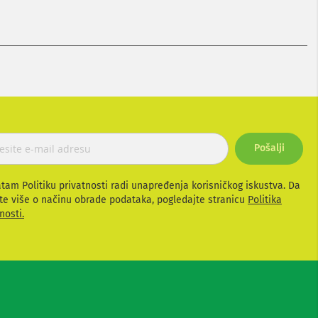
Pošalji
atam Politiku privatnosti radi unapređenja korisničkog iskustva. Da
te više o načinu obrade podataka, pogledajte stranicu
Politika
nosti.