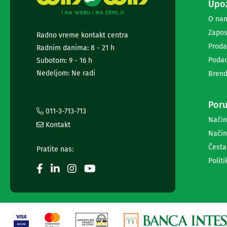
Upoz
i
radio
O na
satovi
Zapos
Radno vreme kontakt centra
Zvučnici
i
Proda
Radnim danima: 8 - 21 h
zvučni
Podac
Subotom: 9 - 16 h
sistemi
Nedeljom: Ne radi
Brend
Soundbarovi
Zvučnici
za
Poru
kompjuter
011-3-713-713
Zvučni
Način
Kontakt
sistemi
Način
Bežični
Česta
zvučnici
Pratite nas:
Slušalice
Politi
Bežične
slušalice
Žične
slušalice
Mikrofoni
i