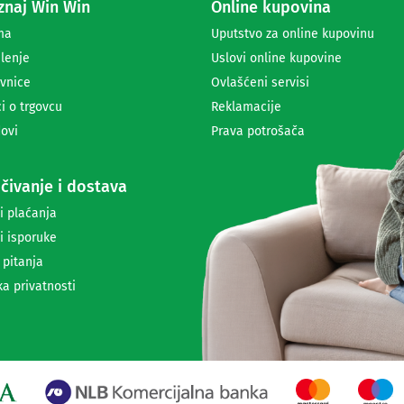
naj Win Win
Online kupovina
p
r
ma
Uputstvo za online kupovinu
i
lenje
Uslovi online kupovine
m
a
vnice
Ovlašćeni servisi
n
i o trgovcu
Reklamacije
j
ovi
Prava potrošača
e
n
e
čivanje i dostava
w
s
i plaćanja
l
i isporuke
e
t
 pitanja
t
ka privatnosti
e
r
a
i
i
n
f