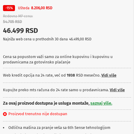
p
r
Ušteda
-15%
8.206,00 RSD
e
Redovna MP cena
m
54.705 RSD
a
46.499 RSD
P
Najniža web cena u prethodnih 30 dana
46.499,00 RSD
r
o
j
e
Cena sa popustom važi samo za online kupovinu i kupovinu u
k
prodavnicama za gotovinsko plaćanje
t
o
Web kredit opcija na 24 rate, već od
1938
RSD mesečno.
Vidi više
r
i
i
Kupujte preko mts računa do 24 rate samo u prodavnicama.
Vidi više
p
l
a
Za ovaj proizvod dostupna je usluga montaže,
saznaj više.
t
n
Proizvod trenutno nije dostupan
a
Odlična mašina za pranje veša sa 6th Sense tehnologijom
K
a