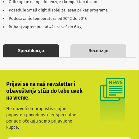
Odlikuju je manje dimenzije i kompaktan dizajn
b
l
Poseduje Small digit displej za jasan prikaz programa
o
Podešavanje temperatura od 20°C do 90°C
v
i
Bubanj zapremine od 42 l za veš do 6 kg
i
a
d
a
Specifikacija
Recenzije
p
t
e
r
i
z
Prijavi se na naš newsletter i
a
T
obaveštenja stižu do tebe uvek
V
na vreme.
i
A
Ne dozvoli da propustiš sjajne
V
popuste i pogodnosti jer specijalne
ponude očekuju samo prijavljene
A
n
kupce.
t
e