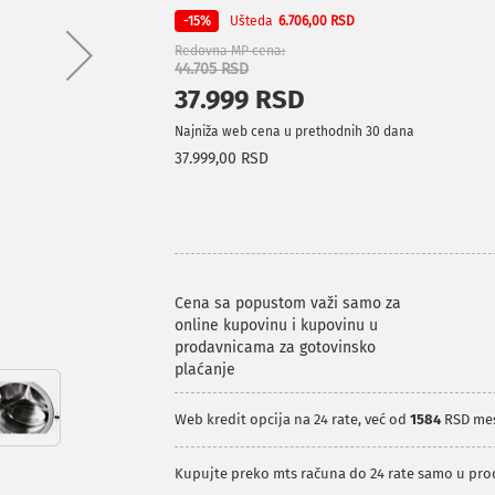
Ušteda
-15%
6.706,00 RSD
Redovna MP cena
44.705 RSD
37.999 RSD
Najniža web cena u prethodnih 30 dana
37.999,00 RSD
Cena sa popustom važi samo za
online kupovinu i kupovinu u
prodavnicama za gotovinsko
plaćanje
Web kredit opcija na 24 rate, već od
1584
RSD me
Kupujte preko mts računa do 24 rate samo u pr