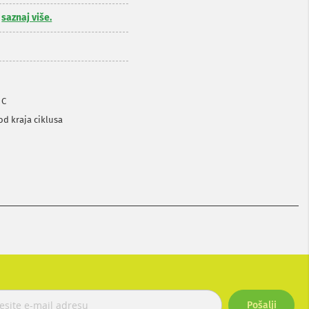
,
saznaj više.
°C
od kraja ciklusa
Pošalji