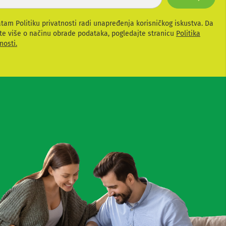
atam Politiku privatnosti radi unapređenja korisničkog iskustva. Da
te više o načinu obrade podataka, pogledajte stranicu
Politika
nosti.