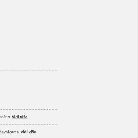
sečno.
Vidi više
odavnicama.
Vidi više