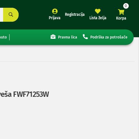
Registracija
Prijava
Lista želja
Korpa
auto
Pravna lica
Podrška za potrošače
 veša FWF71253W