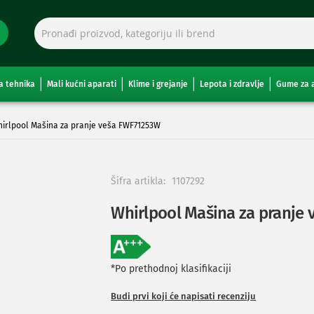
a tehnika
Mali kućni aparati
Klime i grejanje
Lepota i zdravlje
Gume za 
irlpool Mašina za pranje veša FWF71253W
Šifra artikla:
1107292
Whirlpool Mašina za pranje
*Po prethodnoj klasifikaciji
Budi prvi koji će napisati recenziju