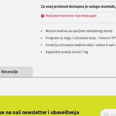
Za ovaj proizvod dostupna je usluga montaže
Proizvod trenutno nije dostupan
Moćna mašina sa opcijom odloženog starta
Program za negu i očuvanje boja - Colours 15
Funkcija očuvanja svežine veša i nakon 6 sati 
Kapacitet pranja iznosi 7 kg
Recenzije
P
 se na naš newsletter i obaveštenja