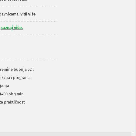
odavnicama.
Vidi više
,
saznaj više.
premine bubnja 52 l
unkcija i programa
ajanja
 1400 obr/min
za praktičnost