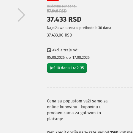
Redovna MP cena
57.646 RSD
37.433 RSD
Najniža web cena u prethodnih 30 dana
37.433,00 RSD
Akcija traje od:
05.08.2026
do
17.08.2026
Još
10
dana i
4
:
2
:
34
Cena sa popustom važi samo za
online kupovinu i kupovinu u
prodavnicama za gotovinsko
plaćanje
Web kredit opcija na 24 rate, već od
1560
RSD me