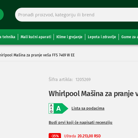
a tehnika
Mali kućni aparati
Klime i grejanje
Lepota i zdravlje
Gume za 
irlpool Mašina za pranje veša FFS 7469 W EE
Šifra artikla:
1205269
Whirlpool Mašina za pranje 
Lista sa podacima
Budi prvi koji će napisati recenziju
Ušteda
-35%
20.213,00 RSD