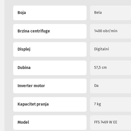
i
More
radio
Boja
Bela
Information
satovi
Zvučnici
i
Brzina centrifuge
1400 obr/min
zvučni
sistemi
Soundbarovi
Displej
Digitalni
Zvučnici
za
kompjuter
Zvučni
Dubina
57,5 cm
sistemi
Bežični
zvučnici
Inverter motor
Da
Slušalice
Bežične
slušalice
Kapacitet pranja
7 kg
Žične
slušalice
Mikrofoni
Model
FFS 7469 W EE
i