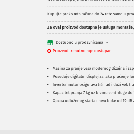
Kupujte preko mts računa do 24 rate samo u pr
Za ovaj proizvod dostupna je usluga montaže
Dostupno u prodavnicama
Proizvod trenutno nije dostupan
Mašina za pranje veša modernog dizajna i za
Poseduje digitalni displej za lako praćenje f
Inverter motor osigurava tiši rad i duži vek tr
Kapacitet pranja 7 kg uz brzinu centrifuge do
Opcija odloženog starta i nivo buke od 79 dB 