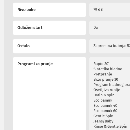
diktafoni
Foto-
Nivo buke
79 dB
aparati,
kamere
i
Odložen start
Da
dronovi
Akcione
kamere
Ostalo
Zapremina bubnja: 52
i
dronovi
Foto-
Programi za pranje
Rapid 30'
aparati
Sintetika hladno
Oprema
Pretpranje
za
Brzo pranje 30
foto-
Program hladnog pr
aparate
Osetljivo rublje
i
Drain & spin
kamere
Eco pamuk
Stativi,
Eco pamuk 40
Eco pamuk 60
blicevi
Gentle Spin
i
Jeans/Baby
ostala
Rinse & Gentle Spin
oprema