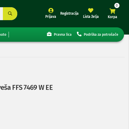
Registracija
Prijava
Lista želja
Korpa
auto
Pravna lica
Podrška za potrošače
veša FFS 7469 W EE