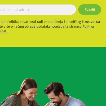
Pošalji
atam Politiku privatnosti radi unapređenja korisničkog iskustva. Da
te više o načinu obrade podataka, pogledajte stranicu
Politika
nosti.