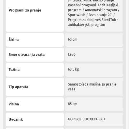
sintetika, Vuna/Ručno pranje
a
Posebni programi: Antialergijski
T
Programi za pranje
program / Automatski program /
V
SportWash / Brzo pranje 20' /
i
Program za donji veš SterilTub -
A
antibakterijski program
V
N
Širina
60 cm
o
s
a
Smer otvaranja vrata
Levo
č
i
i
Težina
68,5 kg
p
o
l
Samostojeća mašina za pranje
i
Tip aparata
veša
c
e
z
Visina
85 cm
a
t
e
Uvoznik
GORENJE DOO BEOGRAD
l
e