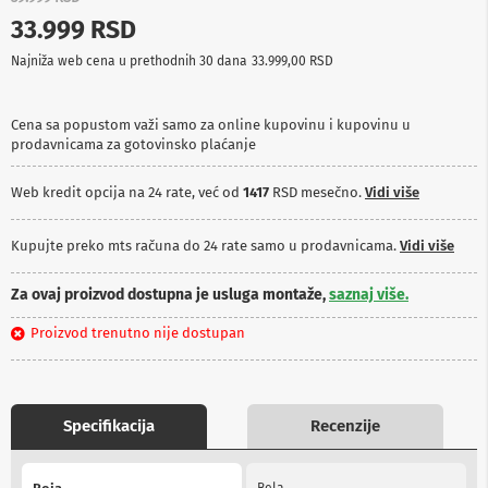
p
33.999 RSD
r
e
Najniža web cena u prethodnih 30 dana
33.999,00 RSD
m
a
Cena sa popustom važi samo za online kupovinu i kupovinu u
P
prodavnicama za gotovinsko plaćanje
r
o
j
Web kredit opcija na 24 rate, već od
1417
RSD mesečno.
Vidi više
e
k
t
Kupujte preko mts računa do 24 rate samo u prodavnicama.
Vidi više
o
r
Za ovaj proizvod dostupna je usluga montaže,
saznaj više.
i
i
Proizvod trenutno nije dostupan
p
l
a
t
n
Specifikacija
Recenzije
a
K
More
a