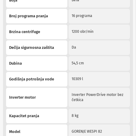
Boja
Bela
Information
b
l
o
Broj programa pranja
16 programa
v
i
i
Brzina centrifuge
1200 obr/min
a
d
a
Dečija sigurnosna zaštita
Da
p
t
e
Dubina
54,5 cm
r
i
z
Godišnja potrošnja vode
10309 l
a
T
V
Inverter PowerDrive motor bez
i
Inverter motor
četkica
A
V
Kapacitet pranja
8 kg
A
n
t
Model
GORENJE WESPI 82
e