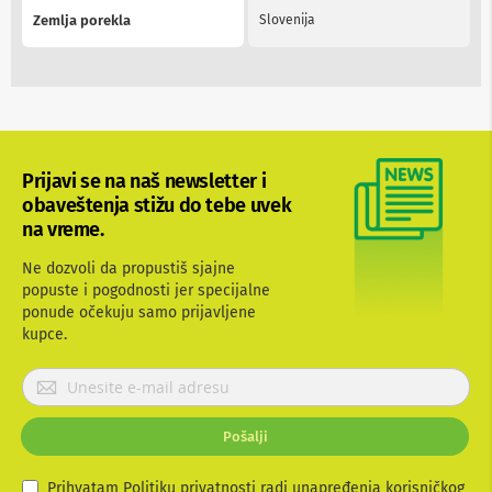
v
Zemlja porekla
Slovenija
i
z
o
r
e
O
p
r
Prijavi se na naš newsletter i
e
obaveštenja stižu do tebe uvek
m
na vreme.
a
z
Ne dozvoli da propustiš sjajne
a
č
popuste i pogodnosti jer specijalne
i
ponude očekuju samo prijavljene
š
kupce.
ć
e
P
n
r
j
e
i
Pošalji
e
j
k
a
r
v
Prihvatam Politiku privatnosti radi unapređenja korisničkog