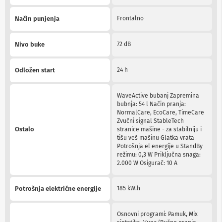
n
e
Način punjenja
Frontalno
i
r
i
Nivo buke
72 dB
s
i
v
Odložen start
24 h
e
r
i
WaveActive bubanj Zapremina
z
bubnja: 54 l Način pranja:
a
NormalCare, EcoCare, TimeCare
T
Zvučni signal StableTech
V
Ostalo
stranice mašine - za stabilniju i
tišu veš mašinu Glatka vrata
D
Potrošnja el energije u StandBy
a
režimu: 0,3 W Priključna snaga:
l
2.000 W Osigurač: 10 A
j
i
n
Potrošnja električne energije
185 kW.h
s
k
i
Osnovni programi: Pamuk, Mix
z