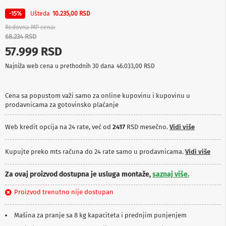
p
r
Ušteda
-15%
10.235,00 RSD
e
Redovna MP cena
m
68.234 RSD
a
57.999 RSD
P
Najniža web cena u prethodnih 30 dana
46.033,00 RSD
r
o
j
e
Cena sa popustom važi samo za online kupovinu i kupovinu u
k
prodavnicama za gotovinsko plaćanje
t
o
Web kredit opcija na 24 rate, već od
2417
RSD mesečno.
Vidi više
r
i
i
Kupujte preko mts računa do 24 rate samo u prodavnicama.
Vidi više
p
l
a
Za ovaj proizvod dostupna je usluga montaže,
saznaj više.
t
n
Proizvod trenutno nije dostupan
a
Mašina za pranje sa 8 kg kapaciteta i prednjim punjenjem
K
a