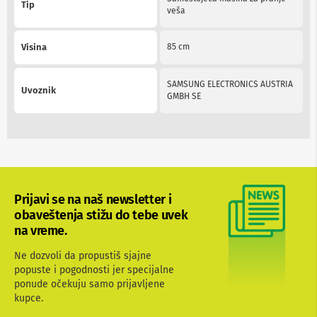
v
Tip
veša
i
z
o
Visina
85 cm
r
e
SAMSUNG ELECTRONICS AUSTRIA
O
Uvoznik
GMBH SE
p
r
e
m
a
z
a
č
Prijavi se na naš newsletter i
i
š
obaveštenja stižu do tebe uvek
ć
na vreme.
e
n
Ne dozvoli da propustiš sjajne
j
popuste i pogodnosti jer specijalne
e
e
ponude očekuju samo prijavljene
k
kupce.
r