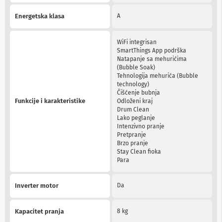
n
e
Energetska klasa
A
i
r
i
WiFi integrisan
s
SmartThings App podrška
i
Natapanje sa mehurićima
v
(Bubble Soak)
e
Tehnologija mehurića (Bubble
r
technology)
i
Čišćenje bubnja
z
Funkcije i karakteristike
Odloženi kraj
a
Drum Clean
T
Lako peglanje
V
Intenzivno pranje
Pretpranje
D
Brzo pranje
a
Stay Clean fioka
l
Para
j
i
n
Inverter motor
Da
s
k
i
Kapacitet pranja
8 kg
z