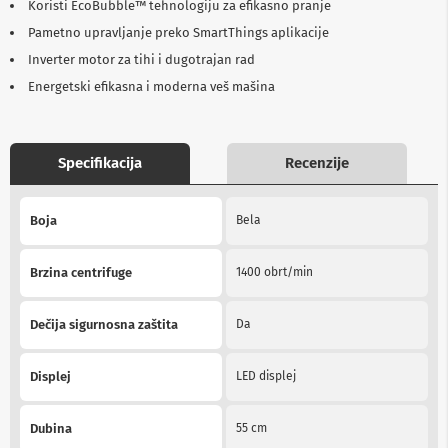
Koristi EcoBubble™ tehnologiju za efikasno pranje
b
l
Pametno upravljanje preko SmartThings aplikacije
o
Inverter motor za tihi i dugotrajan rad
v
i
Energetski efikasna i moderna veš mašina
i
a
d
a
Specifikacija
Recenzije
p
t
e
More
r
Boja
Bela
Information
i
z
a
Brzina centrifuge
1400 obrt/min
T
V
i
Dečija sigurnosna zaštita
Da
A
V
Displej
LED displej
A
n
t
Dubina
55 cm
e