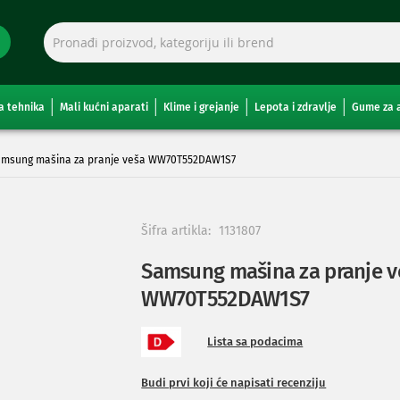
a tehnika
Mali kućni aparati
Klime i grejanje
Lepota i zdravlje
Gume za 
msung mašina za pranje veša WW70T552DAW1S7
Šifra artikla:
1131807
Samsung mašina za pranje v
WW70T552DAW1S7
Lista sa podacima
Budi prvi koji će napisati recenziju