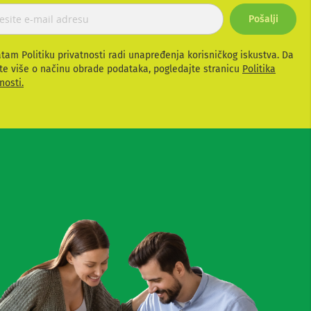
Pošalji
atam Politiku privatnosti radi unapređenja korisničkog iskustva. Da
te više o načinu obrade podataka, pogledajte stranicu
Politika
nosti.