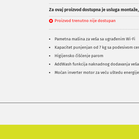
Za ovaj proizvod dostupna je usluga montaže
Proizvod trenutno nije dostupan
Pametna mašina za veša sa ugrađenim Wi-Fi
Kapacitet punjenjan od 7 kg sa podesivom ce
Higijensko čišćenje parom
AddWash funkcija naknadnog dodavanja veš
Moćan inverter motor za veću uštedu energij