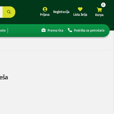
Registracija
Prijava
Lista želja
Korpa
auto
Pravna lica
Podrška za potrošače
eša