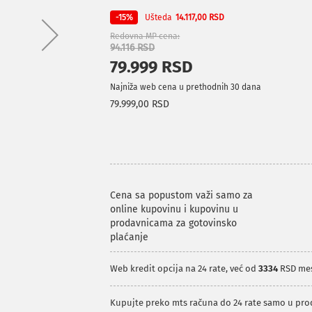
Ušteda
-15%
14.117,00 RSD
Redovna MP cena
94.116 RSD
79.999 RSD
Najniža web cena u prethodnih 30 dana
79.999,00 RSD
Cena sa popustom važi samo za
online kupovinu i kupovinu u
prodavnicama za gotovinsko
plaćanje
Web kredit opcija na 24 rate, već od
3334
RSD me
Kupujte preko mts računa do 24 rate samo u pr