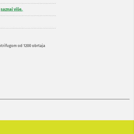
,
saznaj više.
ntrifugom od 1200 obrtaja
a
e