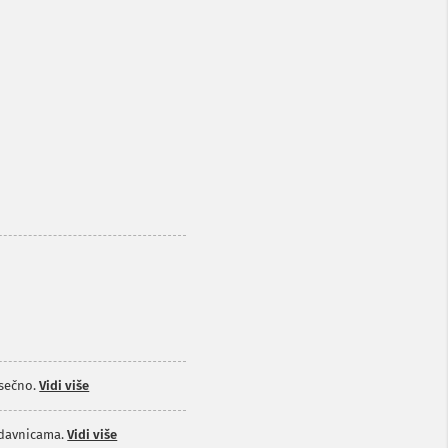
sečno.
Vidi više
odavnicama.
Vidi više