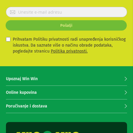
n
e
P
i
r
r
i
i
Pošalji
j
s
a
i
v
v
Prihvatam Politiku privatnosti radi unapređenja korisničkog
e
i
iskustva. Da saznate više o načinu obrade podataka,
r
t
pogledajte stranicu
Politika privatnosti.
i
e
z
s
a
e
T
V
z
Upoznaj Win Win
a
D
p
a
r
Online kupovina
l
i
j
m
i
Poručivanje i dostava
a
n
s
n
k
j
i
e
z