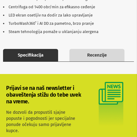
b
Centrifuga od 1400 obr/min za efikasno ceđenje
l
o
LED ekran osetljiv na dodir za lako upravljanje
v
TurboWash360˚ i AI DD za pametno, brzo pranje
i
i
Steam tehnologija pomaže u uklanjanju alergena
a
d
a
p
Specifikacija
Recenzije
t
e
r
i
z
a
Prijavi se na naš newsletter i
T
V
obaveštenja stižu do tebe uvek
i
na vreme.
A
V
Ne dozvoli da propustiš sjajne
popuste i pogodnosti jer specijalne
A
ponude očekuju samo prijavljene
n
t
kupce.
e