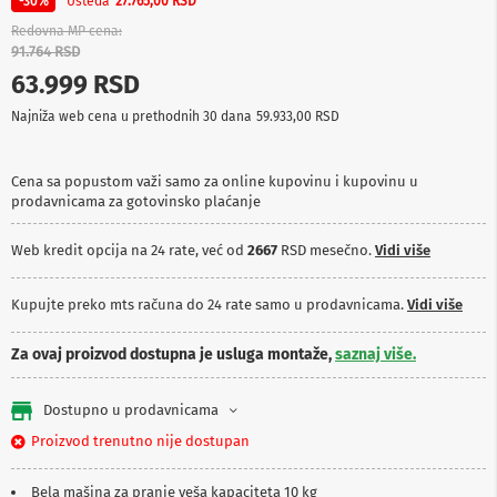
Ušteda
-30%
27.765,00 RSD
p
r
Redovna MP cena
e
91.764 RSD
m
63.999 RSD
a
Najniža web cena u prethodnih 30 dana
59.933,00 RSD
P
r
o
Cena sa popustom važi samo za online kupovinu i kupovinu u
j
prodavnicama za gotovinsko plaćanje
e
k
t
Web kredit opcija na 24 rate, već od
2667
RSD mesečno.
Vidi više
o
r
i
Kupujte preko mts računa do 24 rate samo u prodavnicama.
Vidi više
i
p
Za ovaj proizvod dostupna je usluga montaže,
saznaj više.
l
a
t
Dostupno u prodavnicama
n
a
Proizvod trenutno nije dostupan
K
Bela mašina za pranje veša kapaciteta 10 kg
a