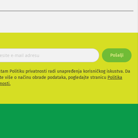
Pošalji
atam Politiku privatnosti radi unapređenja korisničkog iskustva. Da
te više o načinu obrade podataka, pogledajte stranicu
Politika
nosti.