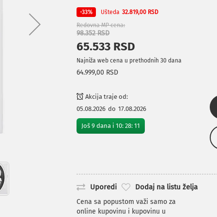
Ušteda
-33%
32.819,00 RSD
Redovna MP cena
98.352 RSD
65.533 RSD
Najniža web cena u prethodnih 30 dana
64.999,00 RSD
Akcija traje od:
05.08.2026
do
17.08.2026
Još
9
dana i
10
:
28
:
10
Uporedi
Dodaj na listu želja
Cena sa popustom važi samo za
online kupovinu i kupovinu u