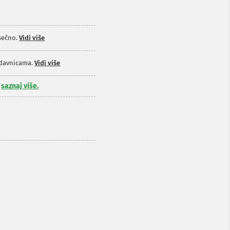
sečno.
Vidi više
odavnicama.
Vidi više
,
saznaj više.
g