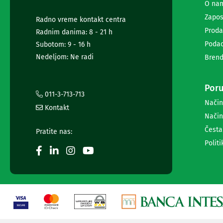
diktafoni
O na
Foto-
Zapos
Radno vreme kontakt centra
aparati,
Proda
kamere
Radnim danima: 8 - 21 h
i
Podac
Subotom: 9 - 16 h
dronovi
Nedeljom: Ne radi
Brend
Akcione
kamere
i
Poru
dronovi
011-3-713-713
Foto-
Način
Kontakt
aparati
Način
Oprema
Česta
za
Pratite nas:
foto-
Politi
aparate
i
kamere
Stativi,
blicevi
i
ostala
oprema