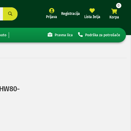
Registracija
Prijava
Lista želja
Korpa
auto
Pravna lica
Podrška za potrošače
a HW80-