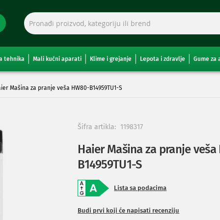
a tehnika
Mali kućni aparati
Klime i grejanje
Lepota i zdravlje
Gume za 
ier Mašina za pranje veša HW80-B14959TU1-S
Šifra artikla:
1198317
Haier Mašina za pranje veš
B14959TU1-S
Lista sa podacima
Budi prvi koji će napisati recenziju