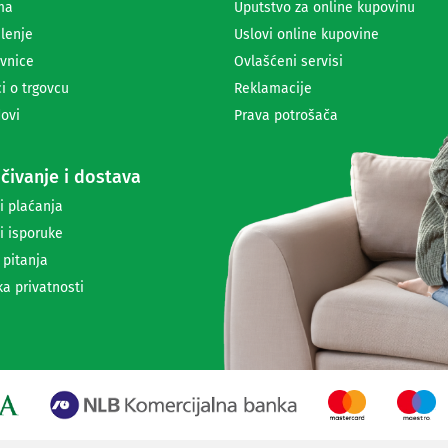
ma
Uputstvo za online kupovinu
i
lenje
Uslovi online kupovine
m
a
vnice
Ovlašćeni servisi
n
i o trgovcu
Reklamacije
j
ovi
Prava potrošača
e
n
e
čivanje i dostava
w
s
i plaćanja
l
i isporuke
e
t
 pitanja
t
ka privatnosti
e
r
a
i
i
n
f
o