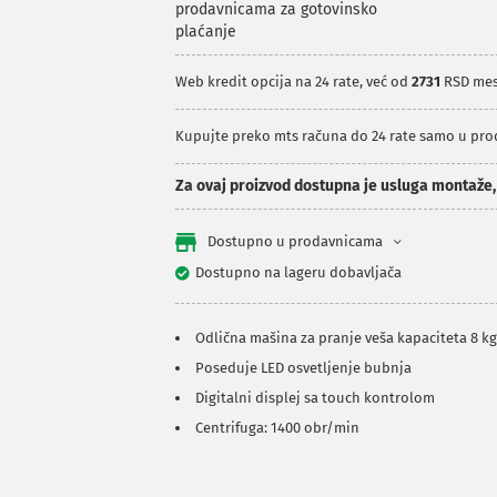
prodavnicama za gotovinsko
plaćanje
Web kredit opcija na 24 rate, već od
2731
RSD me
Kupujte preko mts računa do 24 rate samo u pr
Za ovaj proizvod dostupna je usluga montaže
Dostupno u prodavnicama
Dostupno na lageru dobavljača
Odlična mašina za pranje veša kapaciteta 8 k
Poseduje LED osvetljenje bubnja
Digitalni displej sa touch kontrolom
Centrifuga: 1400 obr/min