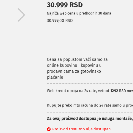
30.999 RSD
Najniža web cena u prethodnih 30 dana
30.999,00 RSD
Cena sa popustom važi samo za
online kupovinu i kupovinu u
prodavnicama za gotovinsko
plaćanje
Web kredit opcija na 24 rate, već od
1292
RSD me
Kupujte preko mts računa do 24 rate samo u pr
Za ovaj proizvod dostupna je usluga montaže
Proizvod trenutno nije dostupan