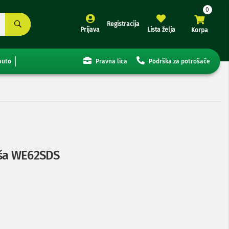
Registracija
Prijava
Lista želja
Korpa
auto
Pravna lica
Podrška za potrošače
eša WE62SDS