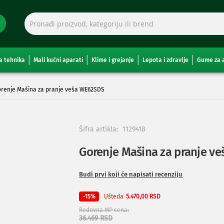
a tehnika
Mali kućni aparati
Klime i grejanje
Lepota i zdravlje
Gume za 
renje Mašina za pranje veša WE62SDS
Šifra artikla:
1129418
Gorenje Mašina za pranje v
Budi prvi koji će napisati recenziju
Ušteda
-15%
5.470,00 RSD
Redovna MP cena
36.469 RSD