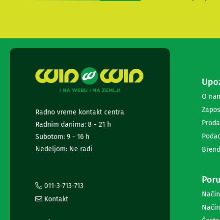
i
radio
satovi
Zvučnici
i
zvučni
sistemi
Soundbarovi
Upoz
Zvučnici
za
O na
kompjuter
Zapos
Radno vreme kontakt centra
Zvučni
Proda
sistemi
Radnim danima: 8 - 21 h
Bežični
Podac
Subotom: 9 - 16 h
zvučnici
Nedeljom: Ne radi
Brend
Slušalice
Bežične
slušalice
Poru
Žične
011-3-713-713
slušalice
Način
Kontakt
Mikrofoni
Način
i