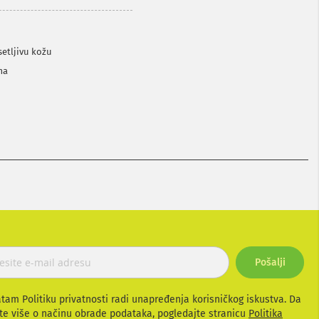
setljivu kožu
ma
Pošalji
atam Politiku privatnosti radi unapređenja korisničkog iskustva. Da
te više o načinu obrade podataka, pogledajte stranicu
Politika