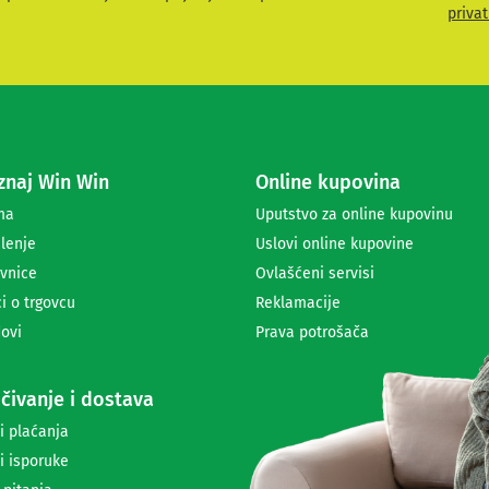
v
privat
i
t
e
s
e
z
a
naj Win Win
Online kupovina
p
r
ma
Uputstvo za online kupovinu
i
lenje
Uslovi online kupovine
m
a
vnice
Ovlašćeni servisi
n
i o trgovcu
Reklamacije
j
ovi
Prava potrošača
e
n
e
čivanje i dostava
w
s
i plaćanja
l
i isporuke
e
t