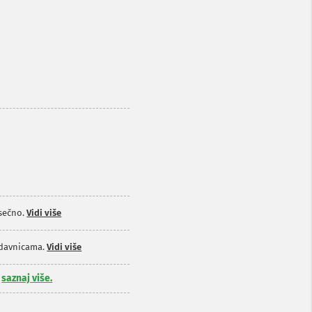
sečno.
Vidi više
odavnicama.
Vidi više
,
saznaj više.