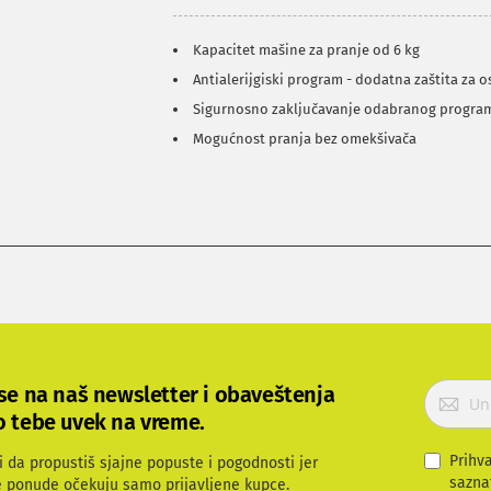
Kapacitet mašine za pranje od 6 kg
Antialerijgiski program - dodatna zaštita za o
Sigurnosno zaključavanje odabranog progra
Mogućnost pranja bez omekšivača
P
 se na naš newsletter i obaveštenja
r
o tebe uvek na vreme.
i
j
Prihv
i da propustiš sjajne popuste i pogodnosti jer
a
sazna
e ponude očekuju samo prijavljene kupce.