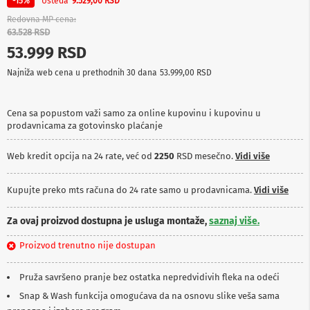
Ušteda
-15%
9.529,00 RSD
p
r
Redovna MP cena
e
63.528 RSD
m
53.999 RSD
a
Najniža web cena u prethodnih 30 dana
53.999,00 RSD
P
r
o
Cena sa popustom važi samo za online kupovinu i kupovinu u
j
prodavnicama za gotovinsko plaćanje
e
k
t
Web kredit opcija na 24 rate, već od
2250
RSD mesečno.
Vidi više
o
r
i
Kupujte preko mts računa do 24 rate samo u prodavnicama.
Vidi više
i
p
Za ovaj proizvod dostupna je usluga montaže,
saznaj više.
l
a
Proizvod trenutno nije dostupan
t
n
a
Pruža savršeno pranje bez ostatka nepredvidivih fleka na odeći
Snap & Wash funkcija omogućava da na osnovu slike veša sama
K
a