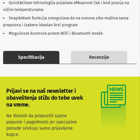
Quick&Clean tehnologija pojačava efikasnost čak i kod pranja na
b
nižim temperaturama
l
o
Snap&Wash funkcija omogućava da na osnovu sike mašina sama
v
prepozna i izabere idealan brzi program
i
i
Mogućnost kontrole putem WiFi i Bluetooth mreže
a
d
a
p
Specifikacija
Recenzije
t
e
r
i
z
a
T
Prijavi se na naš newsletter i
V
obaveštenja stižu do tebe uvek
i
na vreme.
A
V
Ne dozvoli da propustiš sjajne
popuste i pogodnosti jer specijalne
A
n
ponude očekuju samo prijavljene
t
kupce.
e