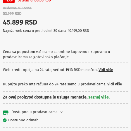
Ušteda
-15%
8.100,00 RSD
p
r
Redovna MP cena
e
53.999 RSD
m
45.899 RSD
a
Najniža web cena u prethodnih 30 dana
40.199,00 RSD
P
r
o
j
Cena sa popustom važi samo za online kupovinu i kupovinu u
e
prodavnicama za gotovinsko plaćanje
k
t
o
Web kredit opcija na 24 rate, već od
1913
RSD mesečno.
Vidi više
r
i
Kupujte preko mts računa do 24 rate samo u prodavnicama.
Vidi više
i
p
l
Za ovaj proizvod dostupna je usluga montaže,
saznaj više.
a
t
n
Dostupno u prodavnicama
a
Dostupno odmah
K
a