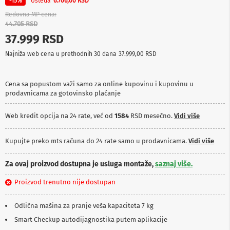
Ušteda
-15%
6.706,00 RSD
p
r
Redovna MP cena
e
44.705 RSD
m
37.999 RSD
a
Najniža web cena u prethodnih 30 dana
37.999,00 RSD
P
r
o
Cena sa popustom važi samo za online kupovinu i kupovinu u
j
prodavnicama za gotovinsko plaćanje
e
k
t
Web kredit opcija na 24 rate, već od
1584
RSD mesečno.
Vidi više
o
r
i
Kupujte preko mts računa do 24 rate samo u prodavnicama.
Vidi više
i
p
Za ovaj proizvod dostupna je usluga montaže,
saznaj više.
l
a
Proizvod trenutno nije dostupan
t
n
a
Odlična mašina za pranje veša kapaciteta 7 kg
Smart Checkup autodijagnostika putem aplikacije
K
a