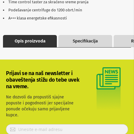
Time control taster za skraćeno vreme pranja
b
l
Podešavanje centrifuge do 1200 obrt/min
o
A+++ klasa energetske efikasnosti
v
i
i
a
d
Opis proizvoda
Specifikacija
R
a
p
t
e
r
i
Prijavi se na naš newsletter i
z
obaveštenja stižu do tebe uvek
a
na vreme.
T
V
i
Ne dozvoli da propustiš sjajne
A
popuste i pogodnosti jer specijalne
V
ponude očekuju samo prijavljene
kupce.
A
n
P
t
e
r