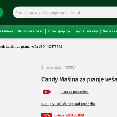
a tehnika
Mali kućni aparati
Klime i grejanje
Lepota i zdravlje
Gume za 
ndy Mašina za pranje veša CSO4 1075TBE 2S
Šifra artikla:
1130924
Candy Mašina za pranje veš
Lista sa podacima
Budi prvi koji će napisati recenziju
Ušteda
-15%
7.059,00 RSD