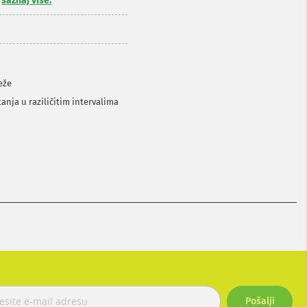
,
saznaj više.
eže
anja u raziličitim intervalima
Pošalji