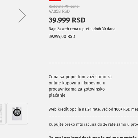
Redovna MP cena
47.058 RSD
39.999 RSD
Najniža web cena u prethodnih 30 dana
39.999,00 RSD
Cena sa popustom važi samo za
online kupovinu i kupovinu u
prodavnicama za gotovinsko
plaćanje
Web kredit opcija na 24 rate, već od
1667
RSD me
Kupujte preko mts računa do 24 rate samo u pr