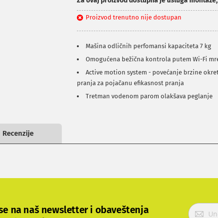
Za ovaj proizvod dostupna je usluga montaže
Proizvod trenutno nije dostupan
Mašina odličnih perfomansi kapaciteta 7 kg
Omogućena bežična kontrola putem Wi-Fi mr
Active motion system - povećanje brzine okret
pranja za pojačanu efikasnost pranja
Tretman vodenom parom olakšava peglanje
Recenzije
P
 se na naš newsletter i obaveštenja
r