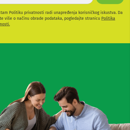
atam Politiku privatnosti radi unapređenja korisničkog iskustva. Da
te više o načinu obrade podataka, pogledajte stranicu
Politika
nosti.