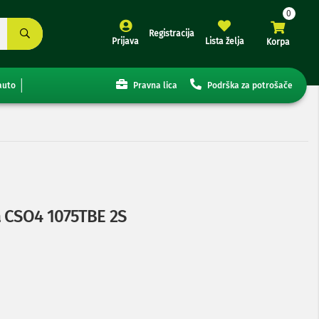
Registracija
Prijava
Lista želja
Korpa
auto
Pravna lica
Podrška za potrošače
a CSO4 1075TBE 2S