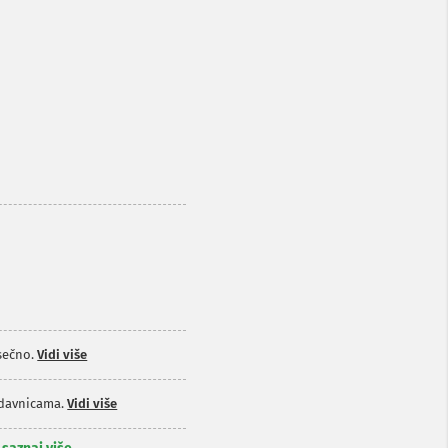
sečno.
Vidi više
odavnicama.
Vidi više