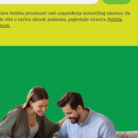
atam Politiku privatnosti radi unapređenja korisničkog iskustva. Da
te više o načinu obrade podataka, pogledajte stranicu
Politika
nosti.