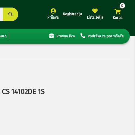
Registracija
Prijava
Lista želja
Korpa
auto
Pravna lica
Podrška za potrošače
 CS 14102DE 1S