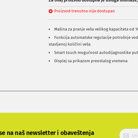
Za ovaj proizvod dostupna je usluga montaže
Proizvod trenutno nije dostupan
Mašina za pranje veša velikog kapaciteta od 1
Funkcija automatske regulacije potrošnje vod
stavljenoj količini veša
Smart touch mogućnost autodijagnostike pu
Displej sa prikazom preostalog vremena
P
 se na naš newsletter i obaveštenja
r