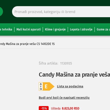
a tehnika
Mali kućni aparati
Klime i grejanje
Lepota i zdravlje
Gume za 
ndy Mašina za pranje veša CS 14102DE 1S
Šifra artikla:
1130935
Candy Mašina za pranje veša
Lista sa podacima
Budi prvi koji će napisati recenziju
Ušteda
-15%
8.823,00 RSD