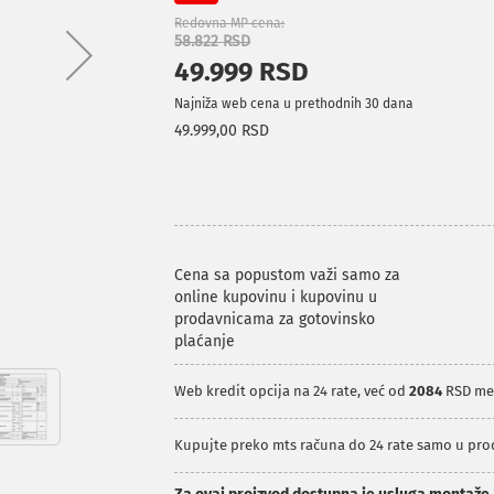
Redovna MP cena
58.822 RSD
49.999 RSD
Najniža web cena u prethodnih 30 dana
49.999,00 RSD
Cena sa popustom važi samo za
online kupovinu i kupovinu u
prodavnicama za gotovinsko
plaćanje
Web kredit opcija na 24 rate, već od
2084
RSD me
Kupujte preko mts računa do 24 rate samo u pr