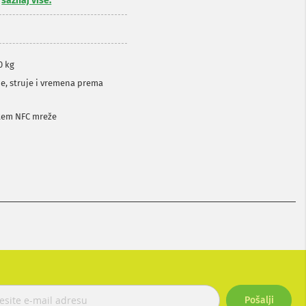
,
saznaj više.
0 kg
e, struje i vremena prema
tem NFC mreže
Pošalji