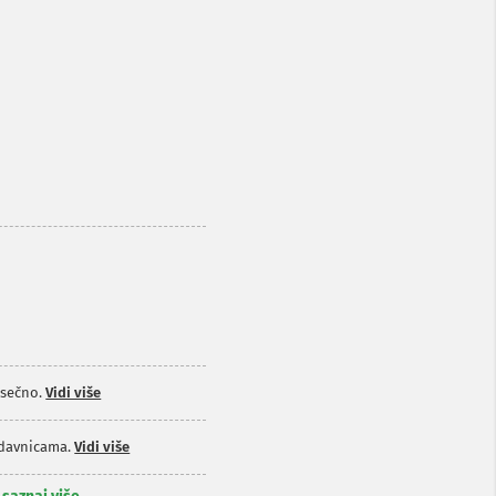
sečno.
Vidi više
odavnicama.
Vidi više