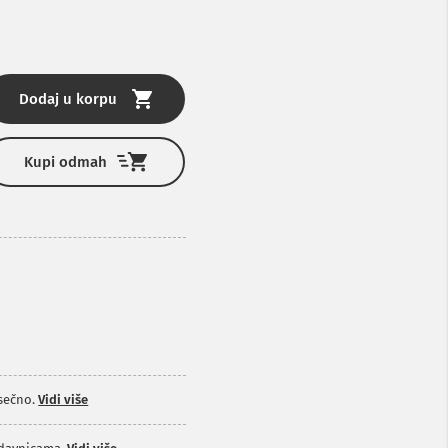
Dodaj u korpu
Kupi odmah
sečno.
Vidi više