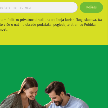
Pošalji
atam Politiku privatnosti radi unapređenja korisničkog iskustva. Da
te više o načinu obrade podataka, pogledajte stranicu
Politika
nosti.