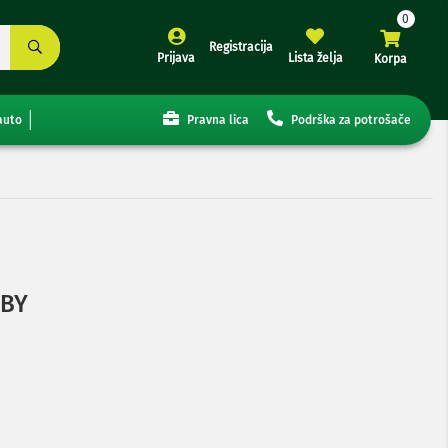
Registracija
Prijava
Lista želja
Korpa
auto
Pravna lica
Podrška za potrošače
0BY