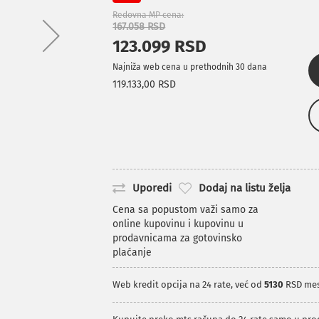
Redovna MP cena
167.058 RSD
123.099 RSD
Najniža web cena u prethodnih 30 dana
119.133,00 RSD
Uporedi
Dodaj na listu želja
Cena sa popustom važi samo za
online kupovinu i kupovinu u
prodavnicama za gotovinsko
plaćanje
Web kredit opcija na 24 rate, već od
5130
RSD me