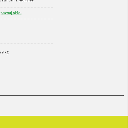
odavnicama.
Vidi više
,
saznaj više.
 9 kg