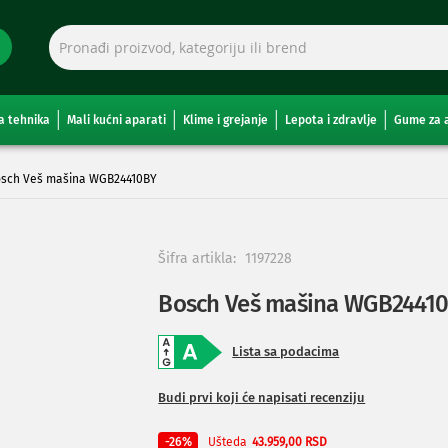
a tehnika
Mali kućni aparati
Klime i grejanje
Lepota i zdravlje
Gume za 
sch Veš mašina WGB24410BY
Šifra artikla:
1197228
Bosch Veš mašina WGB2441
Lista sa podacima
Budi prvi koji će napisati recenziju
Ušteda
-26%
43.959,00 RSD