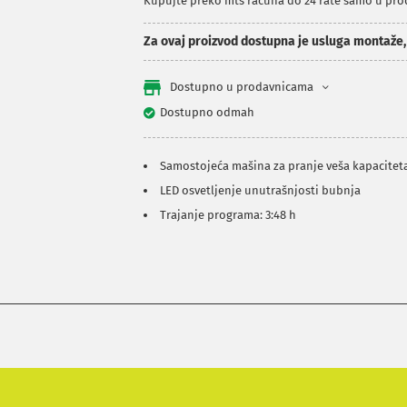
Kupujte preko mts računa do 24 rate samo u pr
Za ovaj proizvod dostupna je usluga montaže
Dostupno u prodavnicama
Dostupno odmah
Samostojeća mašina za pranje veša kapaciteta
LED osvetljenje unutrašnjosti bubnja
Trajanje programa: 3:48 h