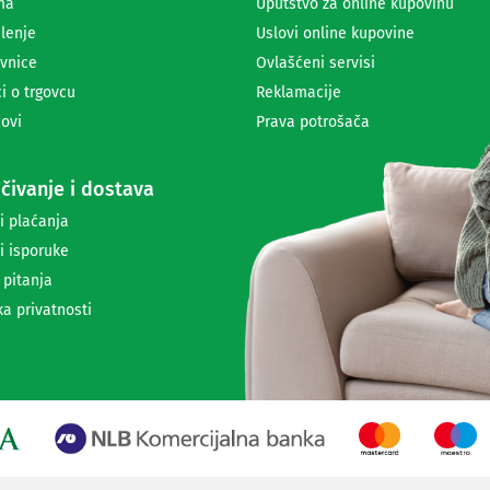
ma
Uputstvo za online kupovinu
i
lenje
Uslovi online kupovine
m
a
vnice
Ovlašćeni servisi
n
i o trgovcu
Reklamacije
j
ovi
Prava potrošača
e
n
e
čivanje i dostava
w
s
i plaćanja
l
i isporuke
e
t
 pitanja
t
ka privatnosti
e
r
a
i
i
n
f
o