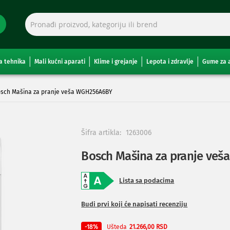
a tehnika
Mali kućni aparati
Klime i grejanje
Lepota i zdravlje
Gume za 
sch Mašina za pranje veša WGH256A6BY
Šifra artikla:
1263006
Bosch Mašina za pranje ve
Lista sa podacima
Budi prvi koji će napisati recenziju
Ušteda
-18%
21.266,00 RSD