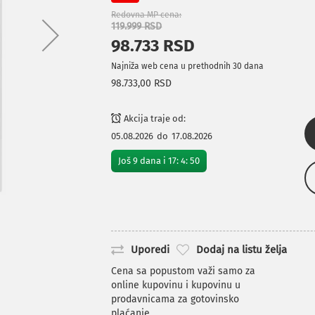
Redovna MP cena
119.999 RSD
98.733 RSD
Najniža web cena u prethodnih 30 dana
98.733,00 RSD
Akcija traje od:
05.08.2026
do
17.08.2026
Još
9
dana i
17
:
4
:
50
Uporedi
Dodaj na listu želja
Cena sa popustom važi samo za
online kupovinu i kupovinu u
prodavnicama za gotovinsko
plaćanje