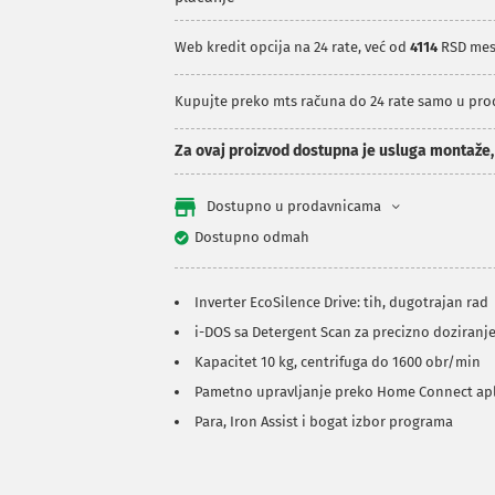
Web kredit opcija na 24 rate, već od
4114
RSD mes
Kupujte preko mts računa do 24 rate samo u pr
Za ovaj proizvod dostupna je usluga montaže
Dostupno u prodavnicama
Dostupno odmah
Inverter EcoSilence Drive: tih, dugotrajan rad
i-DOS sa Detergent Scan za precizno doziranj
Kapacitet 10 kg, centrifuga do 1600 obr/min
Pametno upravljanje preko Home Connect apl
Para, Iron Assist i bogat izbor programa