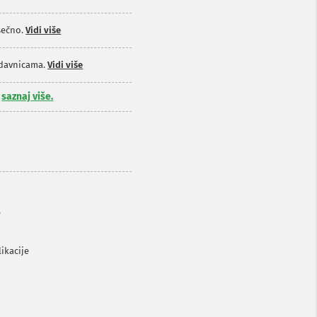
ečno.
Vidi više
odavnicama.
Vidi više
,
saznaj više.
e
ikacije