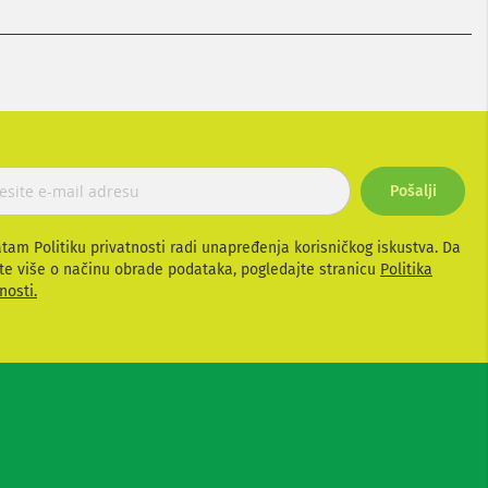
Pošalji
atam Politiku privatnosti radi unapređenja korisničkog iskustva. Da
te više o načinu obrade podataka, pogledajte stranicu
Politika
nosti.