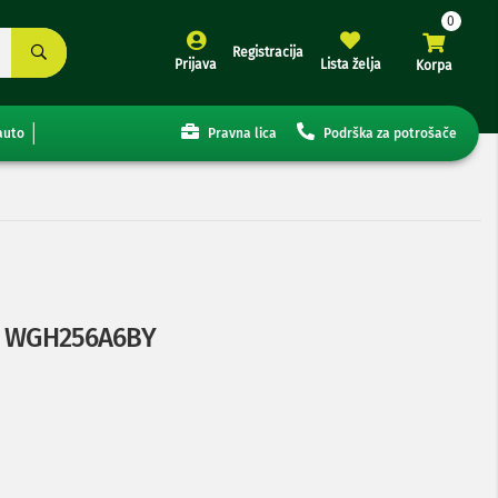
Registracija
Prijava
Lista želja
Korpa
auto
Pravna lica
Podrška za potrošače
ša WGH256A6BY