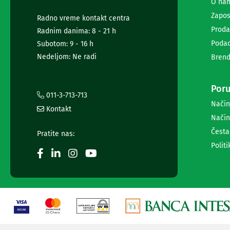
diktafoni
O na
Foto-
Zapos
Radno vreme kontakt centra
aparati,
Proda
Radnim danima: 8 - 21 h
kamere
i
Podac
Subotom: 9 - 16 h
dronovi
Nedeljom: Ne radi
Brend
Akcione
kamere
i
Poru
dronovi
011-3-713-713
Način
Foto-
Kontakt
aparati
Način
Oprema
Česta
Pratite nas:
za
foto-
Politi
aparate
i
kamere
Stativi,
blicevi
i
ostala
oprema