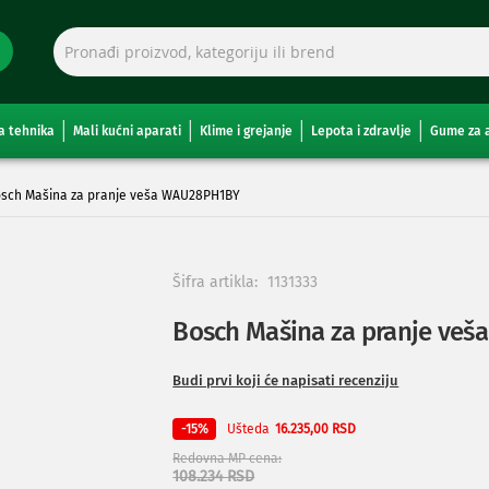
a tehnika
Mali kućni aparati
Klime i grejanje
Lepota i zdravlje
Gume za 
sch Mašina za pranje veša WAU28PH1BY
Šifra artikla:
1131333
Bosch Mašina za pranje ve
Budi prvi koji će napisati recenziju
Ušteda
-15%
16.235,00 RSD
Redovna MP cena
108.234 RSD