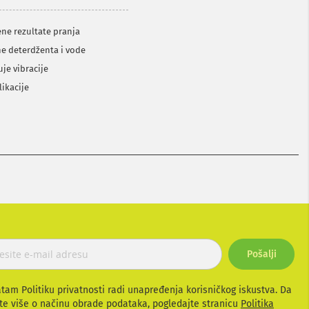
ne rezultate pranja
ne deterdženta i vode
je vibracije
ikacije
Pošalji
atam Politiku privatnosti radi unapređenja korisničkog iskustva. Da
te više o načinu obrade podataka, pogledajte stranicu
Politika