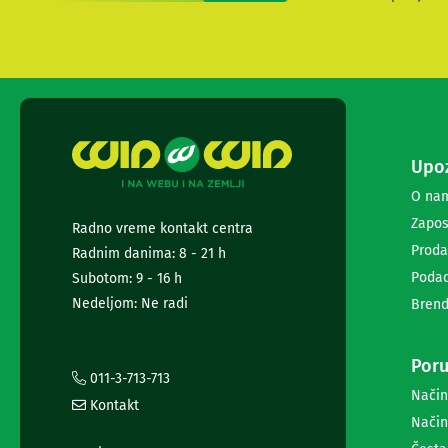
i
radio
satovi
Zvučnici
i
zvučni
sistemi
Soundbarovi
Upoz
Zvučnici
za
O na
kompjuter
Zapos
Radno vreme kontakt centra
Zvučni
Proda
sistemi
Radnim danima: 8 - 21 h
Bežični
Podac
Subotom: 9 - 16 h
zvučnici
Nedeljom: Ne radi
Brend
Slušalice
Bežične
slušalice
Poru
Žične
011-3-713-713
slušalice
Način
Kontakt
Mikrofoni
Način
i