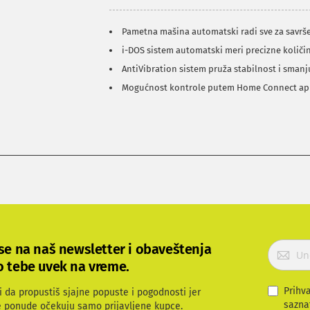
Pametna mašina automatski radi sve za savrše
i-DOS sistem automatski meri precizne količi
AntiVibration sistem pruža stabilnost i smanju
Mogućnost kontrole putem Home Connect apl
P
 se na naš newsletter i obaveštenja
r
o tebe uvek na vreme.
i
j
Prihv
i da propustiš sjajne popuste i pogodnosti jer
a
sazna
e ponude očekuju samo prijavljene kupce.