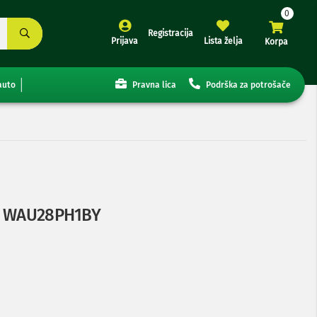
Registracija
Prijava
Lista želja
Korpa
auto
Pravna lica
Podrška za potrošače
ša WAU28PH1BY