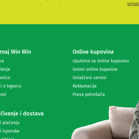
v
privat
i
t
e
s
e
z
a
naj Win Win
Online kupovina
p
r
ma
Uputstvo za online kupovinu
i
lenje
Uslovi online kupovine
m
a
vnice
Ovlašćeni servisi
n
i o trgovcu
Reklamacije
j
ovi
Prava potrošača
e
n
e
čivanje i dostava
w
s
i plaćanja
l
i isporuke
e
t