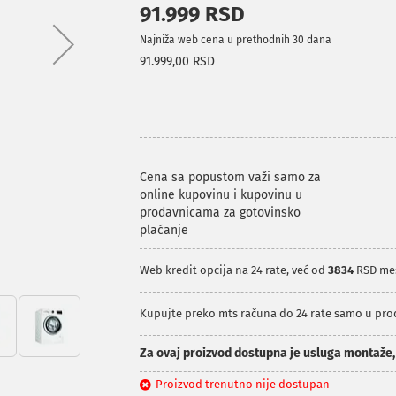
91.999 RSD
Najniža web cena u prethodnih 30 dana
91.999,00 RSD
Cena sa popustom važi samo za
online kupovinu i kupovinu u
prodavnicama za gotovinsko
plaćanje
Web kredit opcija na 24 rate, već od
3834
RSD me
Kupujte preko mts računa do 24 rate samo u pr
Za ovaj proizvod dostupna je usluga montaže
Proizvod trenutno nije dostupan