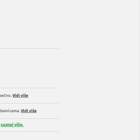
sečno.
Vidi više
odavnicama.
Vidi više
,
saznaj više.