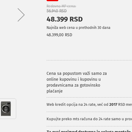
Redovna MP cena
56.940 RSD
48.399 RSD
Najniža web cena u prethodnih 30 dana
48.399,00 RSD
Cena sa popustom važi samo za
online kupovinu i kupovinu u
prodavnicama za gotovinsko
plaćanje
Web kredit opcija na 24 rate, već od
2017
RSD me
Kupujte preko mts računa do 24 rate samo u pr