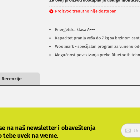
Za ovaj proizvod dostupna je usluga montaže
Proizvod trenutno nije dostupan
Energetska klasa A+++
Kapacitet pranja veša do 7 kg sa brzinom cen
Woolmark - specijalan program za vunenu od
Mogućnost povezivanja preko Bluetooth tehn
Recenzije
P
 se na naš newsletter i obaveštenja
r
o tebe uvek na vreme.
i