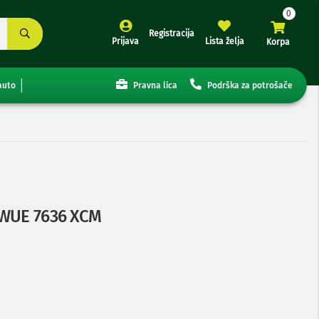
Registracija
Prijava
Lista želja
Korpa
auto
Pravna lica
Podrška za potrošače
 WUE 7636 XCM