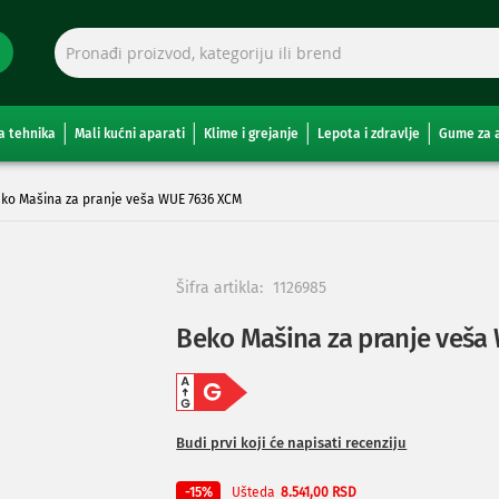
a tehnika
Mali kućni aparati
Klime i grejanje
Lepota i zdravlje
Gume za 
ko Mašina za pranje veša WUE 7636 XCM
Šifra artikla:
1126985
Beko Mašina za pranje veša
Budi prvi koji će napisati recenziju
Ušteda
-15%
8.541,00 RSD