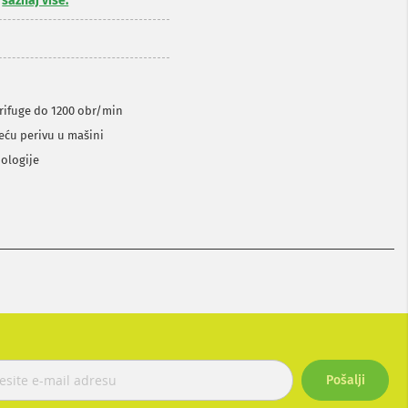
,
saznaj više.
trifuge do 1200 obr/min
eću perivu u mašini
ologije
Pošalji