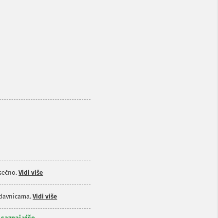
sečno.
Vidi više
odavnicama.
Vidi više