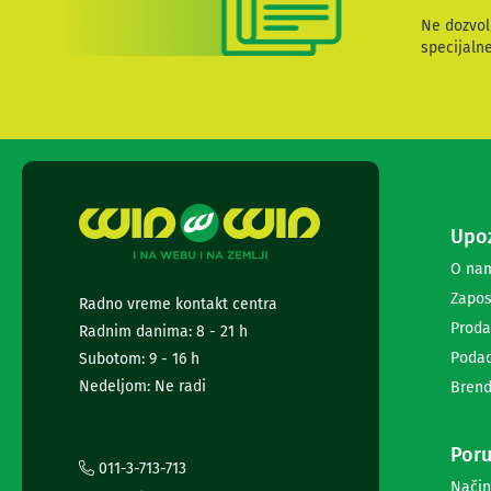
i
Ne dozvol
radio
specijaln
satovi
Zvučnici
i
zvučni
sistemi
Soundbarovi
Zvučnici
za
kompjuter
Upoz
Zvučni
O na
sistemi
Bežični
Zapos
Radno vreme kontakt centra
zvučnici
Proda
Radnim danima: 8 - 21 h
Slušalice
Podac
Subotom: 9 - 16 h
Bežične
slušalice
Nedeljom: Ne radi
Brend
Žične
slušalice
Mikrofoni
Poru
011-3-713-713
i
Način