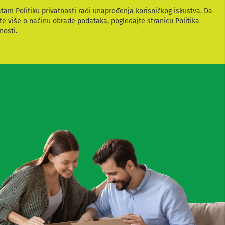
atam Politiku privatnosti radi unapređenja korisničkog iskustva. Da
te više o načinu obrade podataka, pogledajte stranicu
Politika
nosti.