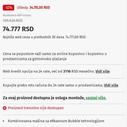
p
r
Ušteda
-32%
34.751,00 RSD
e
Redovna MP cena
m
109.528 RSD
a
74.777 RSD
P
Najniža web cena u prethodnih 30 dana
74.777,00 RSD
r
o
j
e
Cena sa popustom važi samo za online kupovinu i kupovinu u
k
prodavnicama za gotovinsko plaćanje
t
o
Web kredit opcija na 24 rate, već od
3116
RSD mesečno.
Vidi više
r
i
i
Kupujte preko mts računa do 24 rate samo u prodavnicama.
Vidi više
p
l
a
Za ovaj proizvod dostupna je usluga montaže,
saznaj više.
t
n
Proizvod trenutno nije dostupan
a
Kombinovana mašina sa efikasnom Bubble tehnologijom
K
a