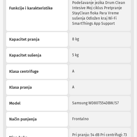
Podešavanje jezika Drum Clean
n
Funkcije i karakteristike
Intesive Moj ciklus Pretpranje
e
StayClean fioka Para Vreme
i
sušenja Odložen kraj Wi-Fi
r
SmartThings App Support
i
s
i
Kapacitet pranja
8 kg
v
e
r
Kapacitet sušenja
5 kg
i
z
a
T
Klasa centrifuge
A
V
Klasa pranja
A
D
a
l
j
Model
Samsung WD80T554DBW/S7
i
n
s
Način punjenja
Frontalno
k
i
z
Pri pranju: 54 dB Pri centrifugi: 73