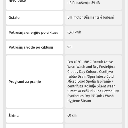
Nivo buke
a
dB Pri sušenju: 59 dB
T
V
i
Ostalo
DIT motor Dijamantski bubanj
A
V
Potrošnja energije po ciklusu
6,48 kWh
N
o
s
Potrošnja vode po ciklusu
97 l
a
č
i
Eco 40°C - 60°C Pamuk Active
i
Wear Wash and Dry Posteljina
p
Cloudy Day Colours Osetljivo
o
rublje Drain/Spin Intese Cold
l
Programi za pranje
Mixed Load Spolja Ispiranje +
i
centrifuga Košulje Silent Wash
c
Sintetika Peškiri Vuna Cotton Dry
e
Synthetics Dry 15' Quick Wash
z
Hygiene Steam
a
t
e
Širina
60 cm
l
e