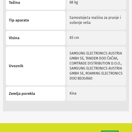
v
Težina
68 kg
i
z
o
Samostojeća mašina za pranje i
Tip aparata
r
sušenje veša
e
O
Visina
85 cm
p
r
e
SAMSUNG ELECTRONICS AUSTRIA
m
GMBH SE, TANDEM DOO ČAČAK,
a
COMTRADE DISTRIBUTION D.O.O.,
Uvoznik
z
SAMSUNG ELECTRONICS AUSTRIA
a
GMBH SE, ROAMING ELECTRONICS
č
DOO BEOGRAD
i
š
ć
Zemlja porekla
Kina
e
n
j
e
e
k
r