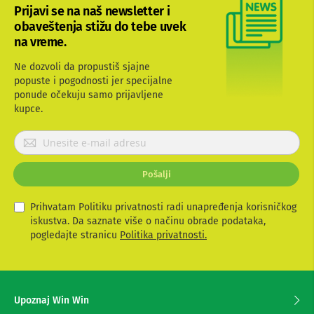
a
Prijavi se na naš newsletter i
n
obaveštenja stižu do tebe uvek
a
na vreme.
S
e
Ne dozvoli da propustiš sjajne
t
popuste i pogodnosti jer specijalne
t
ponude očekuju samo prijavljene
o
kupce.
p
b
o
P
x
r
u
i
r
Pošalji
j
e
a
đ
v
a
Prihvatam Politiku privatnosti radi unapređenja korisničkog
j
i
iskustva. Da saznate više o načinu obrade podataka,
i
t
pogledajte stranicu
Politika privatnosti.
e
R
s
a
e
m
z
o
Upoznaj Win Win
v
a