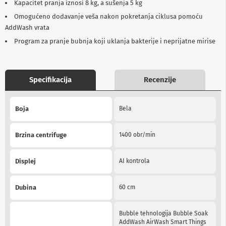
Kapacitet pranja iznosi 8 kg, a sušenja 5 kg
b
l
Omogućeno dodavanje veša nakon pokretanja ciklusa pomoću
o
AddWash vrata
v
Program za pranje bubnja koji uklanja bakterije i neprijatne mirise
i
i
a
d
a
Specifikacija
Recenzije
p
t
More
e
Boja
Bela
Information
r
i
z
Brzina centrifuge
1400 obr/min
a
T
V
Displej
AI kontrola
i
A
V
Dubina
60 cm
A
n
Bubble tehnologija Bubble Soak
t
AddWash AirWash Smart Things
e