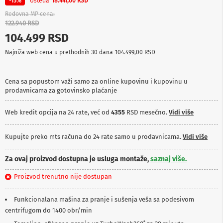
Ušteda
-15%
18.441,00 RSD
p
r
Redovna MP cena
e
122.940 RSD
m
104.499 RSD
a
Najniža web cena u prethodnih 30 dana
104.499,00 RSD
P
r
o
Cena sa popustom važi samo za online kupovinu i kupovinu u
j
prodavnicama za gotovinsko plaćanje
e
k
t
Web kredit opcija na 24 rate, već od
4355
RSD mesečno.
Vidi više
o
r
i
Kupujte preko mts računa do 24 rate samo u prodavnicama.
Vidi više
i
p
Za ovaj proizvod dostupna je usluga montaže,
saznaj više.
l
a
Proizvod trenutno nije dostupan
t
n
a
Funkcionalana mašina za pranje i sušenja veša sa podesivom
centrifugom do 1400 obr/min
K
a