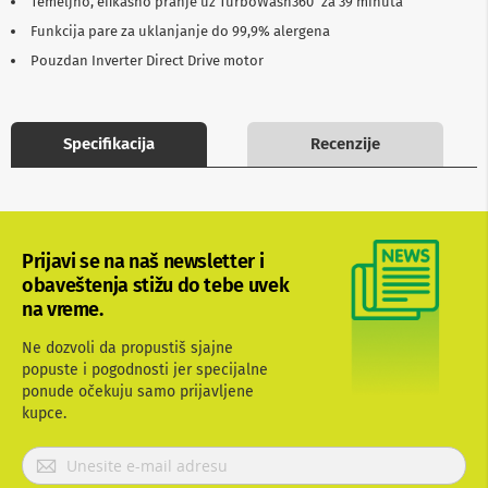
Temeljno, efikasno pranje uz TurboWash360˚ za 39 minuta
b
Funkcija pare za uklanjanje do 99,9% alergena
l
o
Pouzdan Inverter Direct Drive motor
v
i
i
a
Specifikacija
Recenzije
d
a
p
t
e
r
i
Prijavi se na naš newsletter i
z
obaveštenja stižu do tebe uvek
a
na vreme.
T
V
Ne dozvoli da propustiš sjajne
i
A
popuste i pogodnosti jer specijalne
V
ponude očekuju samo prijavljene
kupce.
A
n
P
t
r
e