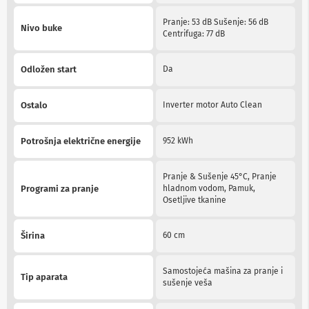
a
T
Pranje: 53 dB Sušenje: 56 dB
Nivo buke
V
Centrifuga: 77 dB
i
A
V
Odložen start
Da
N
o
Ostalo
Inverter motor Auto Clean
s
a
č
Potrošnja električne energije
952 kWh
i
i
p
Pranje & Sušenje 45°C, Pranje
o
Programi za pranje
hladnom vodom, Pamuk,
l
Osetljive tkanine
i
c
e
Širina
60 cm
z
a
t
Samostojeća mašina za pranje i
Tip aparata
e
sušenje veša
l
e