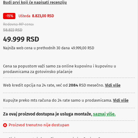
Budi prvi koji će napisati recenziju
p
r
e
Ušteda
-15%
8.823,00 RSD
m
Redovna MP cena
a
58.822 RSD
P
49.999 RSD
r
o
Najniža web cena u prethodnih 30 dana
49.999,00 RSD
j
e
k
Cena sa popustom važi samo za online kupovinu i kupovinu u
t
prodavnicama za gotovinsko plaćanje
o
r
i
Web kredit opcija na 24 rate, već od
2084
RSD mesečno.
Vidi više
i
p
l
Kupujte preko mts računa do 24 rate samo u prodavnicama.
Vidi više
a
t
Za ovaj proizvod dostupna je usluga montaže,
saznaj više.
n
a
Proizvod trenutno nije dostupan
K
a