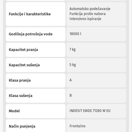
n
e
Automatsko podešavanje
i
Funkcije i karakteristike
Funkcija protiv nabora
r
Intenzivno ispiranje
i
s
i
Godišnja potrošnja vode
18000 l
v
e
r
Kapacitet pranja
7 kg
i
z
a
Kapacitet sušenja
5 kg
T
V
Klasa pranja
A
D
a
l
Klasa sušenja
B
j
i
n
Model
INDESIT EWDE 71280 W EU
s
k
i
Način punjenja
Frontalno
z