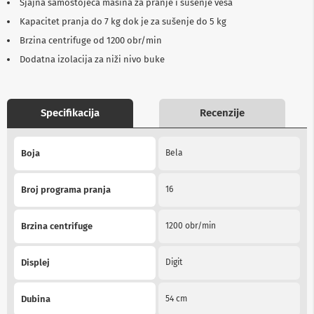
Sjajna samostojeća mašina za pranje i sušenje veša
b
Kapacitet pranja do 7 kg dok je za sušenje do 5 kg
l
o
Brzina centrifuge od 1200 obr/min
v
i
Dodatna izolacija za niži nivo buke
i
a
d
a
Specifikacija
Recenzije
p
t
More
e
r
Boja
Bela
Information
i
z
a
Broj programa pranja
16
T
V
i
Brzina centrifuge
1200 obr/min
A
V
Displej
Digit
A
n
t
Dubina
54 cm
e