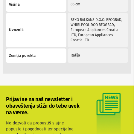
v
Visina
85 cm
i
z
o
BEKO BALKANS D.O.O. BEOGRAD,
r
WHIRLPOOL DOO BEOGRAD,
e
Uvoznik
European Appliances Croatia
LTD, European Appliances
O
Croatia LTD
p
r
e
Zemlja porekla
Italija
m
a
z
a
č
i
š
ć
Prijavi se na naš newsletter i
e
n
obaveštenja stižu do tebe uvek
j
na vreme.
e
e
Ne dozvoli da propustiš sjajne
k
popuste i pogodnosti jer specijalne
r