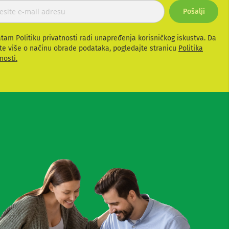
Pošalji
atam Politiku privatnosti radi unapređenja korisničkog iskustva. Da
te više o načinu obrade podataka, pogledajte stranicu
Politika
nosti.