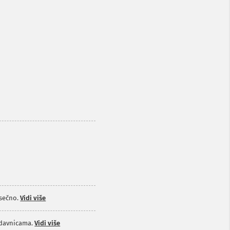
sečno.
Vidi više
odavnicama.
Vidi više