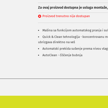
Za ovaj proizvod dostupna je usluga montaže
Proizvod trenutno nije dostupan
Mašina sa funkcijom automatskog pranja i suš
Quick & Clean tehnologija - koncentrovanu m
ubrizgava direktno na veš
Automatski prekida sušenje prema nivou vla
AutoClean - čišćenje bubnja