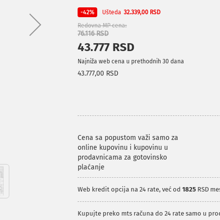
Ušteda
-42%
32.339,00 RSD
Redovna MP cena
76.116 RSD
43.777 RSD
Najniža web cena u prethodnih 30 dana
43.777,00 RSD
Cena sa popustom važi samo za
online kupovinu i kupovinu u
prodavnicama za gotovinsko
plaćanje
Web kredit opcija na 24 rate, već od
1825
RSD me
Kupujte preko mts računa do 24 rate samo u pr