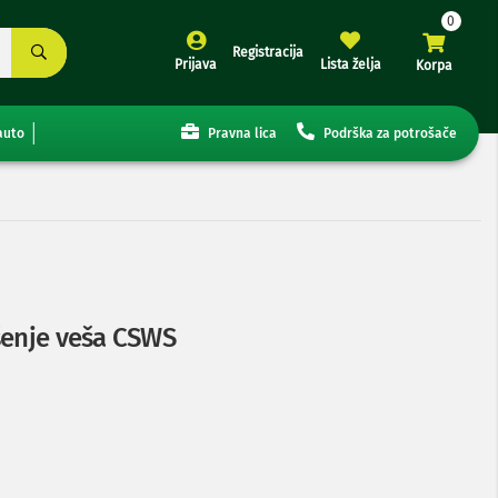
Registracija
Prijava
Lista želja
Korpa
auto
Pravna lica
Podrška za potrošače
šenje veša CSWS