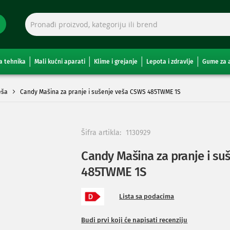
a tehnika
Mali kućni aparati
Klime i grejanje
Lepota i zdravlje
Gume za 
eša
Candy Mašina za pranje i sušenje veša CSWS 485TWME 1S
Šifra artikla:
1130929
Candy Mašina za pranje i su
485TWME 1S
Lista sa podacima
Budi prvi koji će napisati recenziju