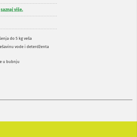
,
saznaj više.
enja do 5 kg veša
ešavinu vode i deterdženta
ge u bubnju