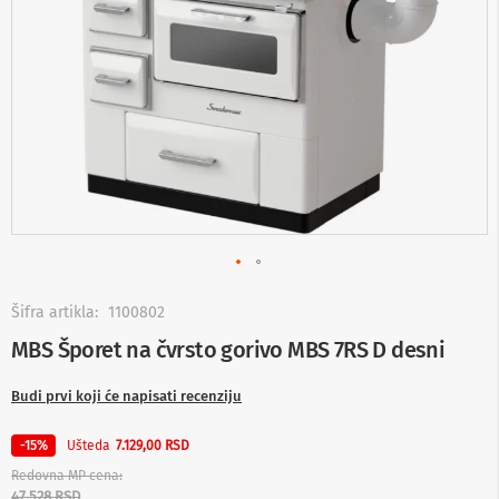
-
s
m
a
r
t
T
V
S
m
a
r
t
T
V
Skip
to
Šifra artikla:
1100802
T
the
MBS Šporet na čvrsto gorivo MBS 7RS D desni
V
beginning
i
of
v
Budi prvi koji će napisati recenziju
the
i
images
d
gallery
Ušteda
-15%
7.129,00 RSD
e
o
Redovna MP cena
o
47.528 RSD