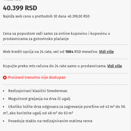
p
40.399 RSD
r
e
Najniža web cena u prethodnih 30 dana
40.399,00 RSD
m
a
Cena sa popustom važi samo za online kupovinu i kupovinu u
P
prodavnicama za gotovinsko plaćanje
r
o
j
Web kredit opcija na 24 rate, već od
1684
RSD mesečno.
Vidi više
e
k
t
Kupujte preko mts računa do 24 rate samo u prodavnicama.
Vidi više
o
r
Proizvod trenutno nije dostupan
i
i
p
Redizajnirani klasični Smederevac
l
Mogućnost grejanja na drva ili ugalj
a
t
Ukoliko ložite drva odgovara za zagrevanje površine od 43 m² do 56
n
m², ako koristite ugalj od 48 m² do 63 m²
a
Poseduje staklo na redizajniranim vratima rerne
K
a