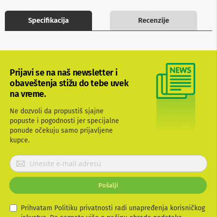
b
l
Specifikacija
Recenzije
o
v
i
i
a
d
Prijavi se na naš newsletter i
a
p
obaveštenja stižu do tebe uvek
t
na vreme.
e
r
Ne dozvoli da propustiš sjajne
i
popuste i pogodnosti jer specijalne
z
ponude očekuju samo prijavljene
a
T
kupce.
V
i
P
A
r
V
i
Pošalji
j
A
a
n
t
v
Prihvatam Politiku privatnosti radi unapređenja korisničkog
e