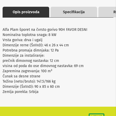
b
l
Opis proizvoda
Specifikacija
R
o
v
i
i
Alfa Plam šporet na čvrsto gorivo 90H FAVOR DESNI
a
d
Nominalna toplotna snaga: 8 kW
a
Vrsta goriva: drva i ugalj
p
Dimenzije rerne (ŠxVxD): 46 x 26 x 44 cm
t
Potrebna promaja dimnjaka: 12 Pa
e
Dimenzije za instaliranje:
r
prečnik dimovnog nastavka: 12 cm
i
z
visina od poda do ose dimovnog nastavka: 69 cm
a
Zapremina zagrevanja: 100 m³
T
Čunak sa desne strane
V
Težina (neto/bruto): 147.5/166 kg
i
Dimenzije (ŠxVxD): 90 x 85 x 60 cm
A
Zemlja porekla: Srbija
V
A
n
t
e