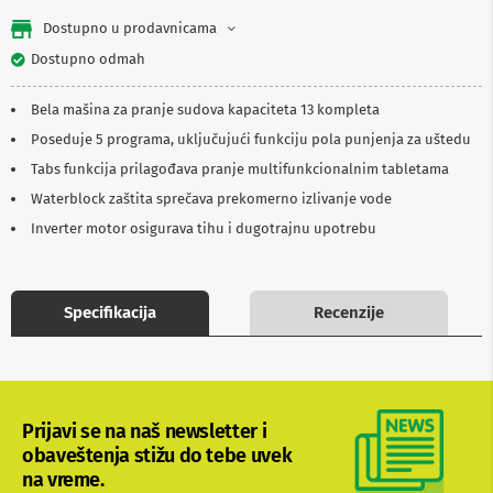
b
Dostupno u prodavnicama
l
o
Dostupno odmah
v
i
i
Bela mašina za pranje sudova kapaciteta 13 kompleta
a
Poseduje 5 programa, uključujući funkciju pola punjenja za uštedu
d
a
Tabs funkcija prilagođava pranje multifunkcionalnim tabletama
p
Waterblock zaštita sprečava prekomerno izlivanje vode
t
e
Inverter motor osigurava tihu i dugotrajnu upotrebu
r
i
z
a
Specifikacija
Recenzije
T
V
i
A
V
Prijavi se na naš newsletter i
A
n
obaveštenja stižu do tebe uvek
t
na vreme.
e