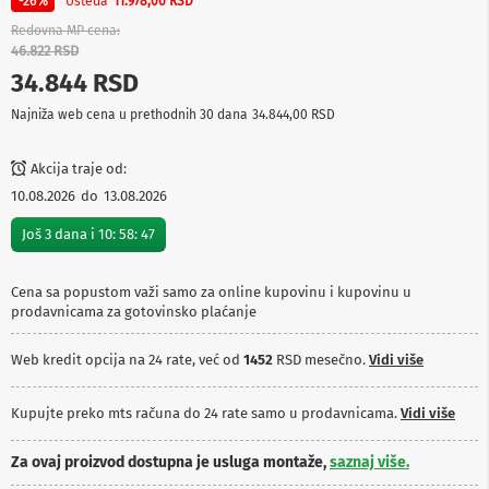
Ušteda
-26%
11.978,00 RSD
p
r
Redovna MP cena
e
46.822 RSD
m
34.844 RSD
a
Najniža web cena u prethodnih 30 dana
34.844,00 RSD
P
r
o
Akcija traje od:
j
10.08.2026
do
13.08.2026
e
k
Još
3
dana i
10
:
58
:
47
t
o
r
Cena sa popustom važi samo za online kupovinu i kupovinu u
i
prodavnicama za gotovinsko plaćanje
i
p
l
Web kredit opcija na 24 rate, već od
1452
RSD mesečno.
Vidi više
a
t
n
Kupujte preko mts računa do 24 rate samo u prodavnicama.
Vidi više
a
Za ovaj proizvod dostupna je usluga montaže,
saznaj više.
K
a