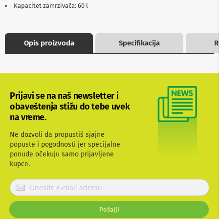
Kapacitet zamrzivača: 60 l
b
l
o
v
i
Opis proizvoda
Specifikacija
R
i
a
d
a
p
t
Prijavi se na naš newsletter i
e
obaveštenja stižu do tebe uvek
r
i
na vreme.
z
a
Ne dozvoli da propustiš sjajne
T
popuste i pogodnosti jer specijalne
V
ponude očekuju samo prijavljene
i
kupce.
A
V
P
A
r
n
i
t
Pošalji
j
e