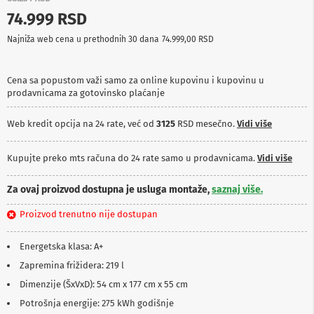
p
74.999 RSD
r
e
Najniža web cena u prethodnih 30 dana
74.999,00 RSD
m
a
Cena sa popustom važi samo za online kupovinu i kupovinu u
P
prodavnicama za gotovinsko plaćanje
r
o
j
Web kredit opcija na 24 rate, već od
3125
RSD mesečno.
Vidi više
e
k
t
Kupujte preko mts računa do 24 rate samo u prodavnicama.
Vidi više
o
r
Za ovaj proizvod dostupna je usluga montaže,
saznaj više.
i
i
Proizvod trenutno nije dostupan
p
l
a
Energetska klasa: A+
t
n
Zapremina frižidera: 219 l
a
Dimenzije (ŠxVxD): 54 cm x 177 cm x 55 cm
K
Potrošnja energije: 275 kWh godišnje
a