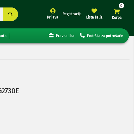
Registracija
Prijava
Lista želja
Korpa
auto
Pravna lica
Podrška za potrošače
G2730E