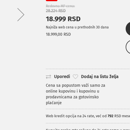
Redovna MP cena
28.224 RSD
18.999 RSD
Najniža web cena u prethodnih 30 dana
18.999,00 RSD
Uporedi
Dodaj na listu želja
Cena sa popustom važi samo za
online kupovinu i kupovinu u
prodavnicama za gotovinsko
plaćanje
Web kredit opcija na 24 rate, već od
792
RSD mes