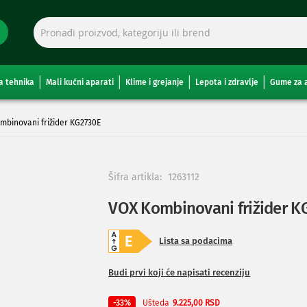
a tehnika
Mali kućni aparati
Klime i grejanje
Lepota i zdravlje
Gume za 
mbinovani frižider KG2730E
Šifra artikla:
1263112
VOX Kombinovani frižider K
Lista sa podacima
Budi prvi koji će napisati recenziju
Ušteda
-33%
9.225,00 RSD