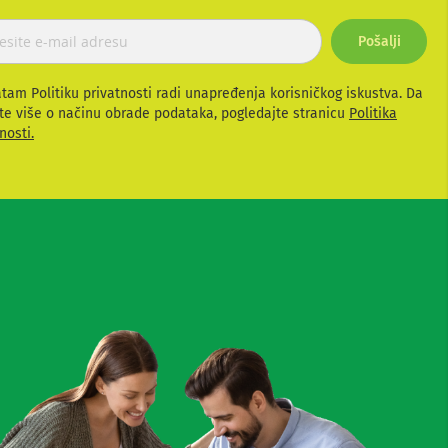
Pošalji
atam Politiku privatnosti radi unapređenja korisničkog iskustva. Da
te više o načinu obrade podataka, pogledajte stranicu
Politika
nosti.