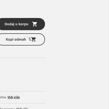
Dodaj u korpu
Kupi odmah
ečno.
Vidi više