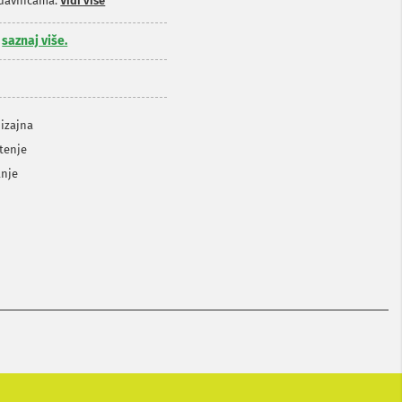
odavnicama.
Vidi više
,
saznaj više.
dizajna
tenje
anje