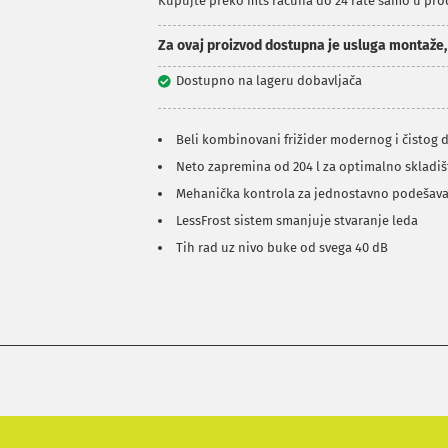
Kupujte preko mts računa do 24 rate samo u pr
Za ovaj proizvod dostupna je usluga montaže
Dostupno na lageru dobavljača
Beli kombinovani frižider modernog i čistog 
Neto zapremina od 204 l za optimalno skladiš
Mehanička kontrola za jednostavno podešav
LessFrost sistem smanjuje stvaranje leda
Tih rad uz nivo buke od svega 40 dB