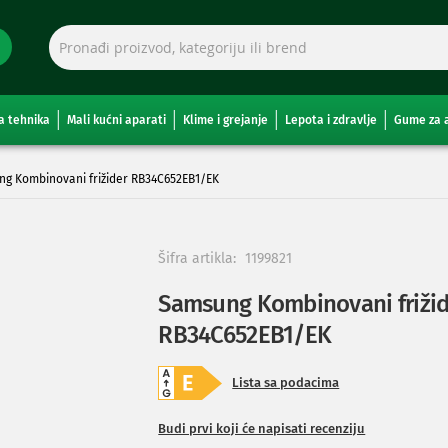
a tehnika
Mali kućni aparati
Klime i grejanje
Lepota i zdravlje
Gume za 
g Kombinovani frižider RB34C652EB1/EK
Šifra artikla:
1199821
Samsung Kombinovani frižid
RB34C652EB1/EK
Lista sa podacima
Budi prvi koji će napisati recenziju