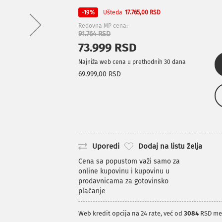
Ušteda
-19%
17.765,00 RSD
Redovna MP cena
91.764 RSD
73.999 RSD
Najniža web cena u prethodnih 30 dana
69.999,00 RSD
Uporedi
Dodaj na listu želja
Cena sa popustom važi samo za
online kupovinu i kupovinu u
prodavnicama za gotovinsko
plaćanje
Web kredit opcija na 24 rate, već od
3084
RSD me