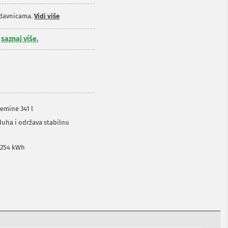
odavnicama.
Vidi više
,
saznaj više.
emine 341 l
duha i održava stabilnu
i 254 kWh