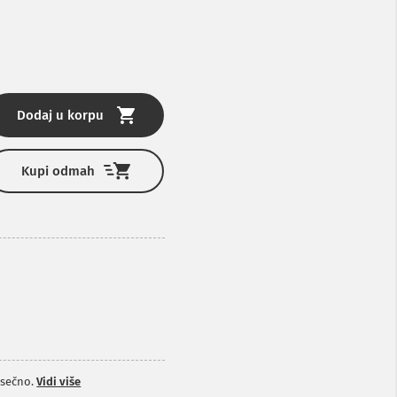
Dodaj u korpu
Kupi odmah
sečno.
Vidi više