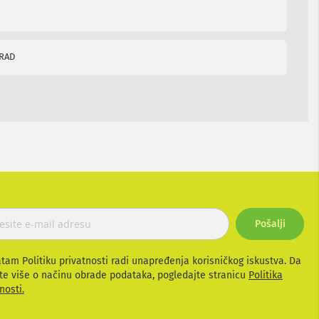
GRAD
Pošalji
atam Politiku privatnosti radi unapređenja korisničkog iskustva. Da
te više o načinu obrade podataka, pogledajte stranicu
Politika
nosti.