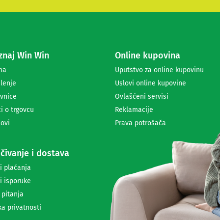
e
s
e
z
a
naj Win Win
Online kupovina
p
r
ma
Uputstvo za online kupovinu
i
lenje
Uslovi online kupovine
m
a
vnice
Ovlašćeni servisi
n
i o trgovcu
Reklamacije
j
ovi
Prava potrošača
e
n
e
čivanje i dostava
w
s
i plaćanja
l
i isporuke
e
t
 pitanja
t
ka privatnosti
e