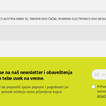
S AUSTRIA GMBH SE, TANDEM DOO ČAČAK, ROAMING ELECTRONICS DOO BEO
P
 se na naš newsletter i obaveštenja
r
o tebe uvek na vreme.
i
j
Prihv
i da propustiš sjajne popuste i pogodnosti jer
a
sazna
e ponude očekuju samo prijavljene kupce.
v
privat
i
t