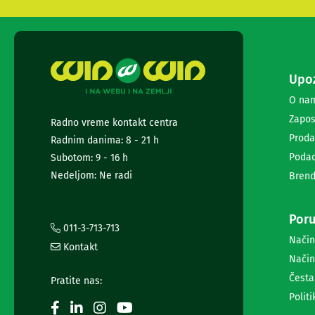
video
broadcast
konverteri
Audio
i
Upoz
video
monitoring
O na
Cloud
Zapos
Radno vreme kontakt centra
i
Proda
mrežni
Radnim danima: 8 - 21 h
diskovi
Podac
Subotom: 9 - 16 h
Monitoring
Nedeljom: Ne radi
Brend
i
multiview
audio
Poru
i
011-3-713-713
video
Način
Kontakt
signala
Način
Rutiranje
Česta
i
Pratite nas:
distribucija
Politi
audio