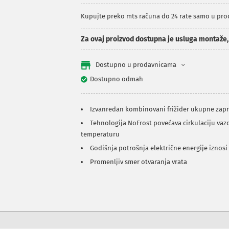
Kupujte preko mts računa do 24 rate samo u pr
Za ovaj proizvod dostupna je usluga montaže
Dostupno u prodavnicama
Dostupno odmah
Izvanredan kombinovani frižider ukupne zapr
Tehnologija NoFrost povećava cirkulaciju vaz
temperaturu
Godišnja potrošnja električne energije iznos
Promenljiv smer otvaranja vrata