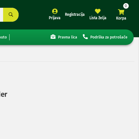
Registracija
Prijava
Lista želja
Korpa
auto
Pravna lica
Podrška za potrošače
er