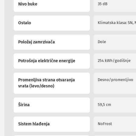
diktafoni
Nivo buke
35 dB
Foto-
aparati,
kamere
Ostalo
Klimatska klasa: SN, N
i
dronovi
Akcione
Položaj zamrzivača
Dole
kamere
i
dronovi
Potrošnja električne energije
254 kWh/godišnje
Foto-
aparati
Oprema
za
Promenljiva strana otvaranja
Desno/promenljivo
foto-
vrata (levo/desno)
aparate
i
kamere
Širina
59,5 cm
Stativi,
blicevi
i
Sistem hlađenja
NoFrost
ostala
oprema