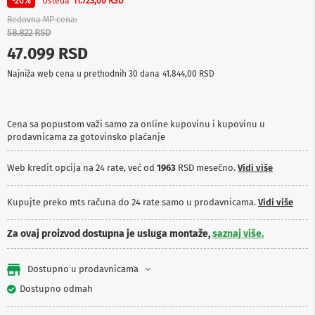
Ušteda
-20%
11.723,00 RSD
p
r
Redovna MP cena
e
58.822 RSD
m
47.099 RSD
a
Najniža web cena u prethodnih 30 dana
41.844,00 RSD
P
r
o
j
Cena sa popustom važi samo za online kupovinu i kupovinu u
e
prodavnicama za gotovinsko plaćanje
k
t
o
Web kredit opcija na 24 rate, već od
1963
RSD mesečno.
Vidi više
r
i
Kupujte preko mts računa do 24 rate samo u prodavnicama.
Vidi više
i
p
l
Za ovaj proizvod dostupna je usluga montaže,
saznaj više.
a
t
n
Dostupno u prodavnicama
a
Dostupno odmah
K
a