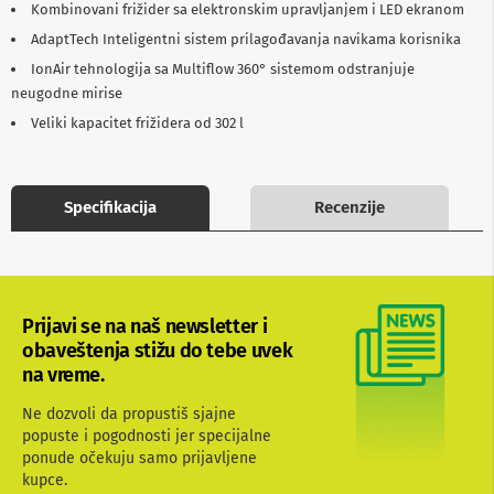
Kombinovani frižider sa elektronskim upravljanjem i LED ekranom
b
l
AdaptTech Inteligentni sistem prilagođavanja navikama korisnika
o
IonAir tehnologija sa Multiflow 360° sistemom odstranjuje
v
i
neugodne mirise
i
Veliki kapacitet frižidera od 302 l
a
d
a
p
t
Specifikacija
Recenzije
e
r
i
z
a
T
Prijavi se na naš newsletter i
V
obaveštenja stižu do tebe uvek
i
na vreme.
A
V
Ne dozvoli da propustiš sjajne
A
popuste i pogodnosti jer specijalne
n
ponude očekuju samo prijavljene
t
kupce.
e