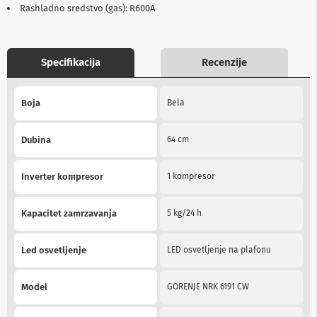
Rashladno sredstvo (gas): R600A
b
l
o
v
i
Specifikacija
Recenzije
i
a
More
d
Boja
Bela
Information
a
p
t
Dubina
64 cm
e
r
i
Inverter kompresor
1 kompresor
z
a
T
Kapacitet zamrzavanja
5 kg/24 h
V
i
A
Led osvetljenje
LED osvetljenje na plafonu
V
A
Model
GORENJE NRK 6191 CW
n
t
e