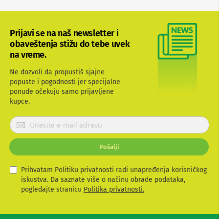
a
n
a
Prijavi se na naš newsletter i
S
obaveštenja stižu do tebe uvek
e
t
na vreme.
t
o
Ne dozvoli da propustiš sjajne
p
popuste i pogodnosti jer specijalne
b
ponude očekuju samo prijavljene
o
kupce.
x
u
r
P
e
r
đ
i
a
Pošalji
j
j
a
i
v
Prihvatam Politiku privatnosti radi unapređenja korisničkog
R
i
iskustva. Da saznate više o načinu obrade podataka,
a
t
pogledajte stranicu
Politika privatnosti.
m
e
o
s
v
e