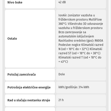
Nivo buke
42 dB
n
e
i
r
IonAir: Jonizator vazduha u
i
frižiderskom prostoru MultiFlow
s
360°C: Višestruko 3D uduvavanje
i
vazduha u frižiderskom prostoru
v
Brzo zamrzavanje sa
e
automatskim isključenjem
Ostalo
r
Rashladno sredstvo (gas): R600A
i
Podesive nogice Klimatski razred
z
N (od + 16°C do + 32°C) Klimatski
a
razred ST (od + 18°C do + 38°C)
T
Klimatski razred T (od + 18°C do
V
+ 43°C)
D
Položaj zamrzivača
Dole
a
l
j
Potrošnja električne energije
kWh/godišnje: 314 kWh
i
n
s
Rad u slučaju nestanka struje
21 h
k
i
z