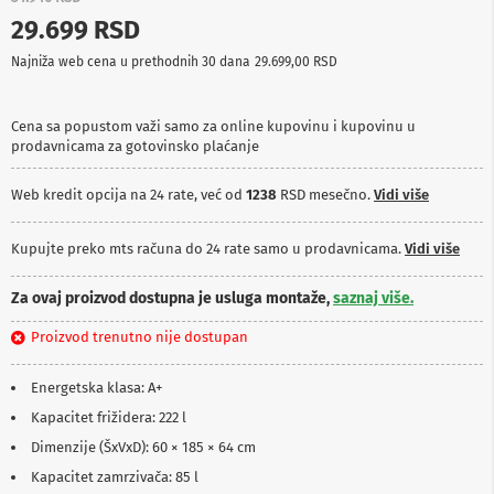
p
29.699 RSD
r
e
Najniža web cena u prethodnih 30 dana
29.699,00 RSD
m
a
Cena sa popustom važi samo za online kupovinu i kupovinu u
P
prodavnicama za gotovinsko plaćanje
r
o
j
Web kredit opcija na 24 rate, već od
1238
RSD mesečno.
Vidi više
e
k
t
Kupujte preko mts računa do 24 rate samo u prodavnicama.
Vidi više
o
r
Za ovaj proizvod dostupna je usluga montaže,
saznaj više.
i
i
Proizvod trenutno nije dostupan
p
l
a
Energetska klasa: A+
t
n
Kapacitet frižidera: 222 l
a
Dimenzije (ŠxVxD): 60 × 185 × 64 cm
K
Kapacitet zamrzivača: 85 l
a