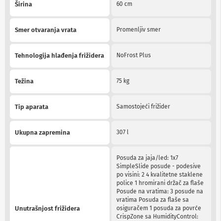
a
Širina
60 cm
T
V
i
Smer otvaranja vrata
Promenljiv smer
A
V
Tehnologija hlađenja frižidera
NoFrost Plus
N
o
s
Težina
75 kg
a
č
i
Tip aparata
Samostojeći frižider
i
p
o
Ukupna zapremina
307 l
l
i
c
Posuda za jaja/led: 1x7
e
SimpleSlide posude - podesive
z
po visini: 2 4 kvalitetne staklene
a
police 1 hromirani držač za flaše
t
Posude na vratima: 3 posude na
e
vratima Posuda za flaše sa
l
Unutrašnjost frižidera
osiguračem 1 posuda za povrće
e
CrispZone sa HumidityControl: