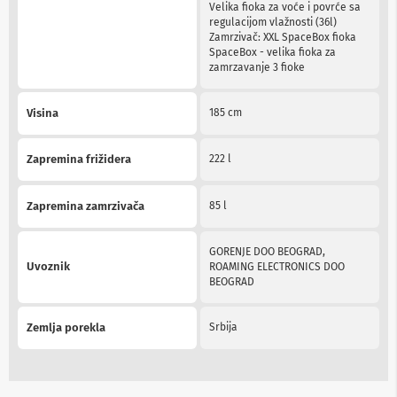
v
Velika fioka za voće i povrće sa
i
regulacijom vlažnosti (36l)
z
Zamrzivač: XXL SpaceBox fioka
o
SpaceBox - velika fioka za
r
zamrzavanje 3 fioke
e
O
Visina
185 cm
p
r
e
Zapremina frižidera
222 l
m
a
z
Zapremina zamrzivača
85 l
a
č
i
GORENJE DOO BEOGRAD,
š
Uvoznik
ROAMING ELECTRONICS DOO
ć
BEOGRAD
e
n
j
Zemlja porekla
Srbija
e
e
k
r