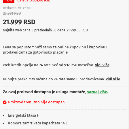
Ušteda
-15%
3.882,00 RSD
p
r
Redovna MP cena
e
25.881 RSD
m
21.999 RSD
a
Najniža web cena u prethodnih 30 dana
21.999,00 RSD
P
r
o
Cena sa popustom važi samo za online kupovinu i kupovinu u
j
prodavnicama za gotovinsko plaćanje
e
k
t
Web kredit opcija na 24 rate, već od
917
RSD mesečno.
Vidi više
o
r
i
Kupujte preko mts računa do 24 rate samo u prodavnicama.
Vidi više
i
p
Za ovaj proizvod dostupna je usluga montaže,
saznaj više.
l
a
Proizvod trenutno nije dostupan
t
n
a
Energetski klasa F
Komora zamrzivača kapaciteta 14 l
K
a