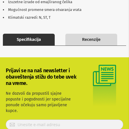
Izuzetne izrade od emajliranog čelika
b
l
Mogućnost promene smera otvaranja vrata
o
Klimatski razredi: N, ST, T
v
i
i
a
d
Specifikacija
Recenzije
a
p
t
e
r
i
Prijavi se na naš newsletter i
z
obaveštenja stižu do tebe uvek
a
na vreme.
T
V
i
Ne dozvoli da propustiš sjajne
A
popuste i pogodnosti jer specijalne
V
ponude očekuju samo prijavljene
kupce.
A
n
P
t
e
r