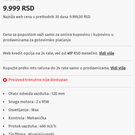
p
9.999 RSD
r
e
Najniža web cena u prethodnih 30 dana
9.999,00 RSD
m
a
Cena sa popustom važi samo za online kupovinu i kupovinu u
P
prodavnicama za gotovinsko plaćanje
r
o
j
Web kredit opcija na 24 rate, već od
417
RSD mesečno.
Vidi više
e
k
t
Kupujte preko mts računa do 24 rate samo u prodavnicama.
Vidi više
o
r
Proizvod trenutno nije dostupan
i
i
p
Otvor odvoda vazduha : 120 mm
l
Snaga motora : 2 x 95W
a
t
Osvetljenje : Wax
n
a
Kontrola : Mehanička
Protok vazduha : 460 m3/h
K
a
Tip filtera : Aluminijumski