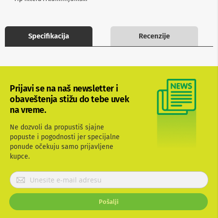
b
l
o
v
Specifikacija
Recenzije
i
i
a
d
a
p
Prijavi se na naš newsletter i
t
obaveštenja stižu do tebe uvek
e
r
na vreme.
i
z
Ne dozvoli da propustiš sjajne
a
popuste i pogodnosti jer specijalne
T
ponude očekuju samo prijavljene
V
i
kupce.
A
V
P
r
A
i
n
Pošalji
j
t
a
e