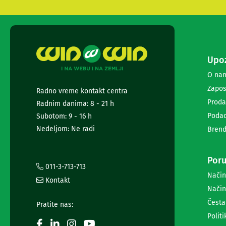
i
radio
satovi
Zvučnici
i
zvučni
Upoz
sistemi
O na
Soundbarovi
Zvučnici
Zapos
Radno vreme kontakt centra
za
Proda
Radnim danima: 8 - 21 h
kompjuter
Podac
Subotom: 9 - 16 h
Zvučni
sistemi
Nedeljom: Ne radi
Brend
Bežični
zvučnici
Slušalice
Poru
011-3-713-713
Bežične
Način
slušalice
Kontakt
Žične
Način
slušalice
Česta
Pratite nas:
Mikrofoni
Politi
i