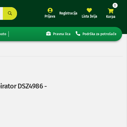
Registracija
Prijava
Lista želja
Korpa
auto
Pravna lica
Podrška za potrošače
pirator DSZ4986 -