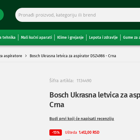
a tehnika
Mali kućni aparati
Klime i grejanje
Lepota i zdravlje
Gume za 
 za aspiratore
Bosch Ukrasna letvica za aspirator DSZ4986 - Crna
Šifra artikla:
1134490
Bosch Ukrasna letvica za as
Crna
Budi prvi koji će napisati recenziju
Ušteda
-15%
1.412,00 RSD