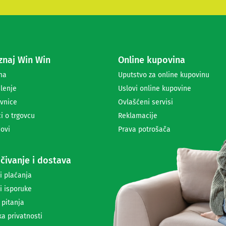
e
s
e
z
a
naj Win Win
Online kupovina
p
r
ma
Uputstvo za online kupovinu
i
lenje
Uslovi online kupovine
m
a
vnice
Ovlašćeni servisi
n
i o trgovcu
Reklamacije
j
ovi
Prava potrošača
e
n
e
čivanje i dostava
w
s
i plaćanja
l
i isporuke
e
t
 pitanja
t
ka privatnosti
e