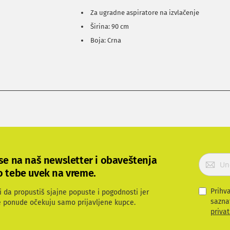
Za ugradne aspiratore na izvlačenje
Širina: 90 cm
Boja: Crna
P
 se na naš newsletter i obaveštenja
r
o tebe uvek na vreme.
i
j
Prihv
i da propustiš sjajne popuste i pogodnosti jer
a
sazna
e ponude očekuju samo prijavljene kupce.
v
privat
i
t