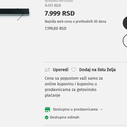
Redovna MP cena
9.411 RSD
7.999 RSD
Najniža web cena u prethodnih 30 dana
7.199,00 RSD
Uporedi
Dodaj na listu želja
Cena sa popustom važi samo za
online kupovinu i kupovinu u
prodavnicama za gotovinsko
plaćanje
Dostupno u prodavnicama
Dostupno odmah