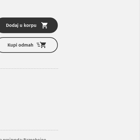
Dodaj u korpu
Kupi odmah
oja proizvoda: Raznobojno.