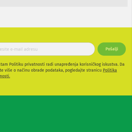
Pošalji
atam Politiku privatnosti radi unapređenja korisničkog iskustva. Da
te više o načinu obrade podataka, pogledajte stranicu
Politika
nosti.