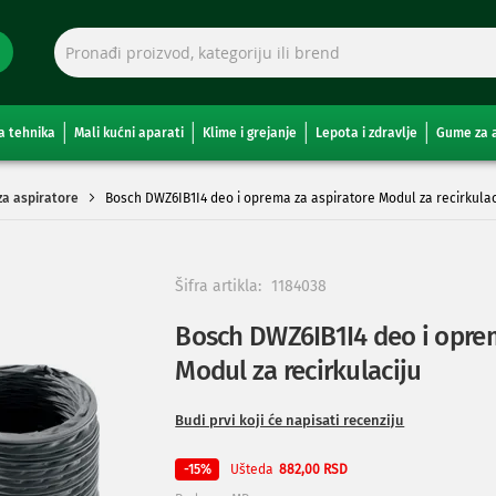
a tehnika
Mali kućni aparati
Klime i grejanje
Lepota i zdravlje
Gume za 
 za aspiratore
Bosch DWZ6IB1I4 deo i oprema za aspiratore Modul za recirkulac
Šifra artikla:
1184038
Bosch DWZ6IB1I4 deo i oprem
Modul za recirkulaciju
Budi prvi koji će napisati recenziju
Ušteda
-15%
882,00 RSD