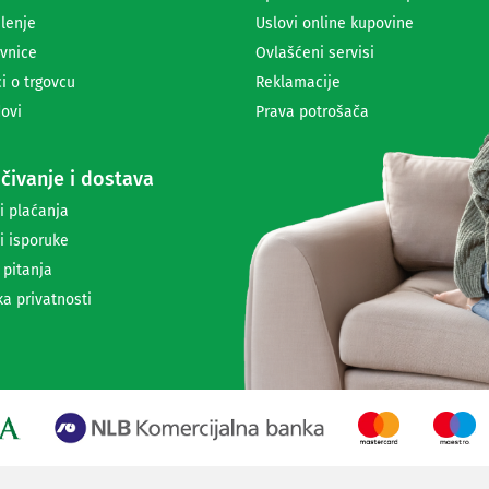
i
lenje
Uslovi online kupovine
m
a
vnice
Ovlašćeni servisi
n
i o trgovcu
Reklamacije
j
ovi
Prava potrošača
e
n
e
čivanje i dostava
w
s
i plaćanja
l
i isporuke
e
t
 pitanja
t
ka privatnosti
e
r
a
i
i
n
f
o
r