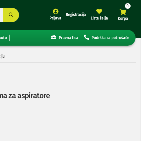
Registracija
Prijava
Lista želja
Korpa
auto
Pravna lica
Podrška za potrošače
iju
a za aspiratore