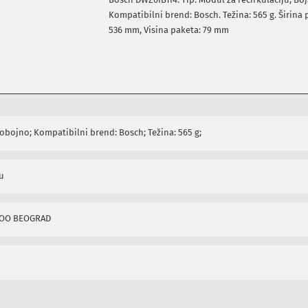
Kompatibilni brend: Bosch. Težina: 565 g. Širina
536 mm, Visina paketa: 79 mm
obojno; Kompatibilni brend: Bosch; Težina: 565 g;
ju
DOO BEOGRAD