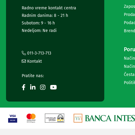
diktafoni
Zapos
Foto-
Radno vreme kontakt centra
aparati,
Proda
Radnim danima: 8 - 21 h
kamere
Podac
Subotom: 9 - 16 h
i
Nedeljom: Ne radi
Brend
dronovi
Akcione
kamere
Poru
i
011-3-713-713
dronovi
Način
Foto-
Kontakt
Način
aparati
Oprema
Česta
Pratite nas:
za
Politi
foto-
aparate
i
kamere
Stativi,
blicevi
i
ostala
oprema