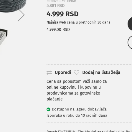
Redovna MP cena
5.881 RSD
4.999 RSD
Najniža web cena u prethodnih 30 dana
4.999,00 RSD
Uporedi
Dodaj na listu želja
Cena sa popustom važi samo za
online kupovinu i kupovinu u
prodavnicama za gotovinsko
plaćanje
Dostupno na lageru dobavljača
Isporuka u roku do 10 radnih dana
Bosch DWZ6IB1I4. Tip: Modul za recirkulaciju, B