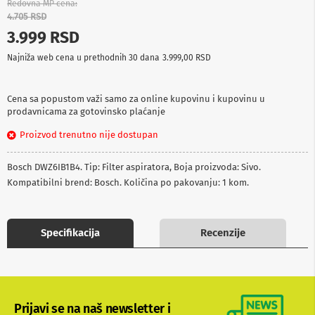
Redovna MP cena
p
4.705 RSD
r
e
3.999 RSD
m
a
Najniža web cena u prethodnih 30 dana
3.999,00 RSD
P
r
Cena sa popustom važi samo za online kupovinu i kupovinu u
o
prodavnicama za gotovinsko plaćanje
j
e
Proizvod trenutno nije dostupan
k
t
Bosch DWZ6IB1B4. Tip: Filter aspiratora, Boja proizvoda: Sivo.
o
r
Kompatibilni brend: Bosch. Količina po pakovanju: 1 kom.
i
i
p
l
Specifikacija
Recenzije
a
t
n
a
K
Prijavi se na naš newsletter i
a