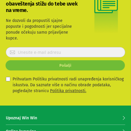
obaveštenja stižu do tebe uvek
b
l
na vreme.
o
v
Ne dozvoli da propustiš sjajne
i
popuste i pogodnosti jer specijalne
i
ponude očekuju samo prijavljene
a
kupce.
d
a
p
P
t
r
e
i
r
Pošalji
j
i
a
z
v
a
Prihvatam Politiku privatnosti radi unapređenja korisničkog
T
i
iskustva. Da saznate više o načinu obrade podataka,
V
t
pogledajte stranicu
Politika privatnosti.
i
e
A
s
V
e
z
A
Upoznaj Win Win
n
a
t
p
e